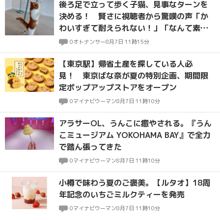
後ろ足で立って歩く子猫、見事なターンを
決める！ 賢さに視聴者から驚嘆の声「か
わいすぎて耐えられない！」「なんて素晴
らしい」
0
オトナンサー
8月7日 11時15分
【東京駅】帰省土産を探している人必
見！ 東京ばな奈が夏の特別企画、期間限
定ポップアップストアをオープン
0
マイナビウーマン
8月7日 11時10分
アラサーOL、うんこに癒やされる。『うん
こミュージアム YOKOHAMA BAY』で全力
で踏ん張ってきた
0
マイナビウーマン
8月7日 11時10分
小樽で味わう夏のご褒美。【ルタオ】18周
年記念のいちごミルクティーを発売
0
マイナビウーマン
8月7日 11時10分