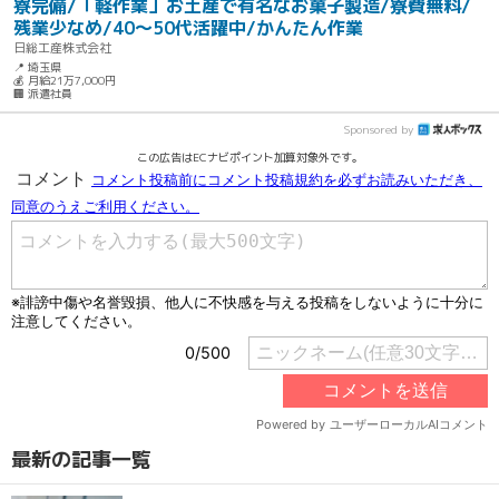
寮完備/「軽作業」お土産で有名なお菓子製造/寮費無料/
残業少なめ/40～50代活躍中/かんたん作業
日総工産株式会社
📍 埼玉県
💰 月給21万7,000円
🏢 派遣社員
Sponsored by
この広告はECナビポイント加算対象外です。
最新の記事一覧