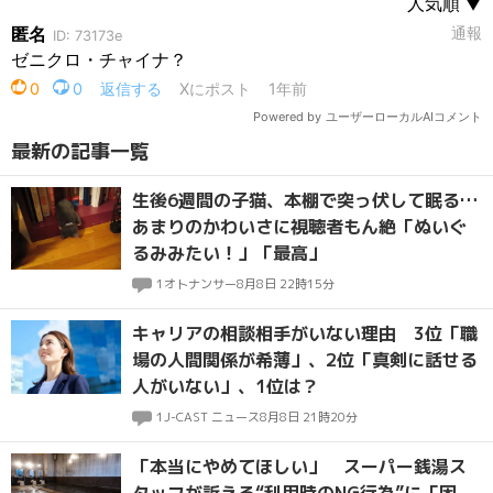
最新の記事一覧
生後6週間の子猫、本棚で突っ伏して眠る…
あまりのかわいさに視聴者もん絶「ぬいぐ
るみみたい！」「最高」
1
オトナンサー
8月8日 22時15分
キャリアの相談相手がいない理由 3位「職
場の人間関係が希薄」、2位「真剣に話せる
人がいない」、1位は？
1
J-CAST ニュース
8月8日 21時20分
「本当にやめてほしい」 スーパー銭湯ス
タッフが訴える“利用時のNG行為”に「困