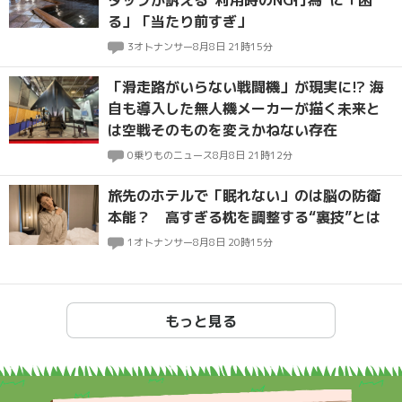
る」「当たり前すぎ」
3
オトナンサー
8月8日 21時15分
「滑走路がいらない戦闘機」が現実に!? 海
自も導入した無人機メーカーが描く未来と
は空戦そのものを変えかねない存在
0
乗りものニュース
8月8日 21時12分
旅先のホテルで「眠れない」のは脳の防衛
本能？ 高すぎる枕を調整する“裏技”とは
1
オトナンサー
8月8日 20時15分
もっと見る