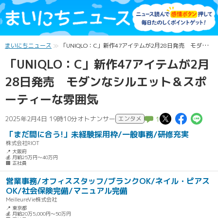
まいにちニュース
「UNIQLO：C」新作47アイテムが2月28日発売 モダンなシルエット＆スポーティーな雰囲気
「UNIQLO：C」新作47アイテムが2月
28日発売 モダンなシルエット＆スポ
ーティーな雰囲気
この記事
この記
こ
2025年2月4日 19時10分
オトナンサー
エンタメ
1
「まだ間に合う!」未経験採用枠/一般事務/研修充実
株式会社RIOT
📍 大阪府
💰 月給25万円～40万円
🏢 正社員
営業事務/オフィススタッフ/ブランクOK/ネイル・ピアス
OK/社会保険完備/マニュアル完備
MeilleureVie株式会社
📍 東京都
💰 月給20万5,000円～50万円