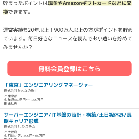
貯まったポイントは
現金やAmazonギフトカードなどに交
換
できます。
運営実績も20年以上！900万人以上の方がポイントを貯め
ています。毎日好きなニュースを読んでお小遣いを貯めて
みませんか？
無料会員登録はこちら
「東京」エンジニアリングマネージャー
株式会社みんなの銀行
📍 東京都
💰 年収840万円～1,020万円
🏢 正社員
サーバーエンジニア/IT基盤の設計・構築/土日祝休み/長
期キャリア形成
株式会社ELシステム
📍 大阪府
💰 月給31万2,100円～60万円