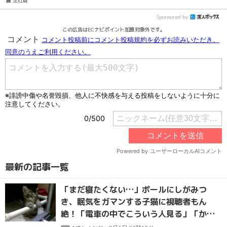
🏢 正社員
Sponsored by
この広告はECナビポイント加算対象外です。
最新の記事一覧
「まだ寝たくない…」ポールにしがみつ
き、眠気をガマンする子猫に視聴者もん
絶！「電車の中でこういう人見る」「かわ
いいは正義」