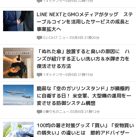
1
オトナンサー
8月6日 22時15分
LINE NEXTとGMOメディアがタッグ ステ
ーブルコインを活用したサービスの成長と
事業拡大へ
0
J-CAST ニュース
8月6日 21時20分
「ぬれた傘」放置すると臭いの原因に ハ
ンズが紹介する正しい洗い方＆水弾き力を
復活させる方法
1
オトナンサー
8月6日 21時15分
脆弱な「空のガソリンスタンド」が積極的
に自衛する日！ 米空軍、大型機の運用を一
変させる防御システム構想
0
乗りものニュース
8月6日 21時12分
100均の暑さ対策グッズ「買い」「安物買い
の銭失い」の違いとは 節約アドバイザー