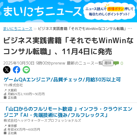
まいにちニュース
ビジネス実践書籍「それでもWinWinなコンサル転職」、11月4日に発売
ビジネス実践書籍「それでもWinWinな
コンサル転職」、11月4日に発売
2025年10月30日 9時00分
prenew 最新のニュース一覧
趣味
0
この記事についてポスト
この記事についてFacebookでシェ
この記事についてLINEで送る
ゲームQAエンジニア/品質チェック/月給30万以上可
Yts株式会社
📍 大阪府
💰 月給29万2,100円～50万円
🏢 正社員
「山口からのフルリモート歓迎 」インフラ・クラウドエン
ジニア「AI・先端技術に強み/フルフレックス」
株式会社ヘッドウォータースプロフェッショナルズ
📍 東京都
💰 年収400万円～600万円
🏢 正社員