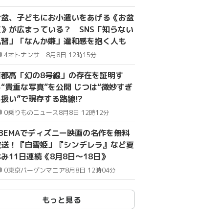
お盆、子どもにお小遣いをあげる《お盆
玉》が広まっている？ SNS「知らない
風習」「なんか嫌」違和感を抱く人も
4
オトナンサー
8月8日 12時15分
首都高「幻の8号線」の存在を証明す
る“貴重な写真”を公開 じつは“微妙すぎ
る扱い”で現存する路線!?
0
乗りものニュース
8月8日 12時12分
ABEMAでディズニー映画の名作を無料
放送！『白雪姫」『シンデレラ』など夏
み11日連続《8月8日～18日》
0
東京バーゲンマニア
8月8日 12時04分
もっと見る