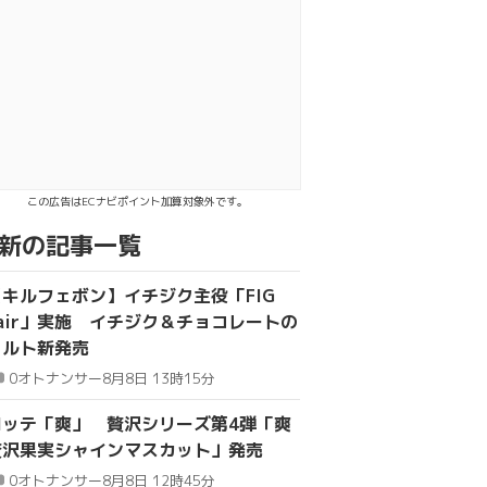
スト
acebookでシェア
てLINEで送る
この広告はECナビポイント加算対象外です。
新の記事一覧
【キルフェボン】イチジク主役「FIG
fair」実施 イチジク＆チョコレートの
タルト新発売
0
オトナンサー
8月8日 13時15分
ロッテ「爽」 贅沢シリーズ第4弾「爽
贅沢果実シャインマスカット」発売
0
オトナンサー
8月8日 12時45分