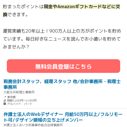
貯まったポイントは
現金やAmazonギフトカードなどに交
換
できます。
運営実績も20年以上！900万人以上の方がポイントを貯め
ています。毎日好きなニュースを読んでお小遣いを貯めて
みませんか？
無料会員登録はこちら
税務会計スタッフ、経理スタッフ 他/会計事務所・税理士
事務所
久能五月税理士事務所
📍 東京都
💰 時給1,600円～2,000円
🏢 アルバイト・パート
弁護士法人のWebデザイナー 月給50万円以上/フルリモー
ト可/デザイン領域の立ち上げメンバー
弁護士法人あいち刑事事件総合法律事務所