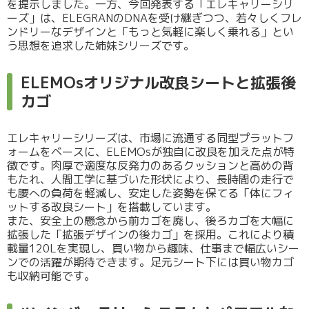
を提示しました。一方、今回発表する「エレキャリーシリ
ーズ」は、ELEGRANのDNAを受け継ぎつつ、若々しくフレ
ンドリーなデザインと「もっと気軽に楽しく乗れる」とい
う思想を追求した姉妹シリーズです。
ELEMOsオリジナル改良シートと拡張後
カゴ
エレキャリーシリーズは、市場に流通する同型プラットフ
ォームをベースに、ELEMOsが独自に改良を加えた点が特
徴です。肉厚で適度な反発力のあるクッションと高めの背
もたれ、人間工学に基づいた形状により、長時間の走行で
も腰への負荷を軽減し、安定した姿勢を保てる「体にフィ
ットする改良シート」を搭載しています。
また、安全上の懸念から前カゴを廃し、後ろカゴを大幅に
拡張した「拡張デザインの後カゴ」を採用。これにより積
載量120Lを実現し、買い物から趣味、仕事まで幅広いシー
ンでの活躍が期待できます。足元シート下には買い物カゴ
も収納可能です。