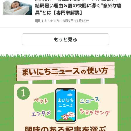
結局暑い理由＆夏の快眠に導く“意外な寝
具”とは【専門家解説】
1
オトナンサー
8月9日 14時15分
もっと見る