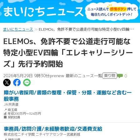
まいにちニュース
ELEMOs、免許不要で公道走行可能な特定小型EV四輪「エレキャリーシリーズ」先行予約開始
ELEMOs、免許不要で公道走行可能な
特定小型EV四輪「エレキャリーシリー
ズ」先行予約開始
2026年5月29日 9時30分
prenew 最新のニュース一覧
乗り物
0
この記事についてポスト
この記事についてFacebookでシェ
この記事についてLINEで送る
障がい者採用/書類の整理・保管・分類・運搬など含む一
般事務
JA共済連
📍 埼玉県
💰 年収200万円～324万円
🏢 契約社員
事務員/訪問介護/未経験者歓迎/交通費支給
株式会社ニチイ学館 ニチイケアセンター武蔵新城
📍 神奈川県