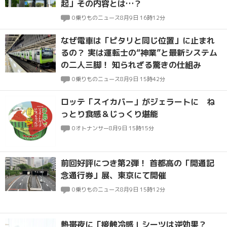
起」その内容とは…？
0
乗りものニュース
8月9日 16時12分
なぜ電車は「ピタリと同じ位置」に止まれ
るの？ 実は運転士の“神業”と最新システム
の二人三脚！ 知られざる驚きの仕組み
0
乗りものニュース
8月9日 15時42分
ロッテ「スイカバー」がジェラートに ね
っとり食感＆じっくり堪能
0
オトナンサー
8月9日 15時15分
前回好評につき第2弾！ 首都高の「開通記
念通行券」展、東京にて開催
0
乗りものニュース
8月9日 15時12分
熱帯夜に「接触冷感」シーツは逆効果？