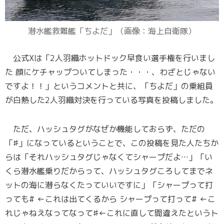
潜水艦救難艦「ちよだ」（画像：海上自衛隊）
公式Xは「2人羽織ホットドック早食い選手権を行いまし
た 顔にケチャップついてしまった・・・、わざとじゃない
ですよ！！」というコメントと共に、「ちよだ」の乗組員
が白熱した2人羽織対決を行っている写真を投稿しました。
ただ、ハッシュタグがなぜか機能しておらず、ただの
「♯」になっているということで、この投稿を見た人たちか
らは「それハッシュタグじゃなくてシャープだよ…」「い
くら潜水艦乗りだからって、ハッシュタグころしてまでネ
ットの海に潜らなくたっていいですに」「シャープって打
っても# ←これは出てくるから シャープって打って# ←こ
れじゃねえなってなって♯←これに直して間違えたというト