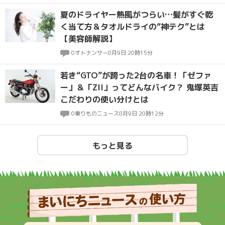
夏のドライヤー熱風がつらい…髪がすぐ乾
く当て方＆タオルドライの“神テク”とは
【美容師解説】
0
オトナンサー
8月9日 20時15分
若き“GTO”が跨った2台の名車！「ゼファ
ー」＆「ZII」ってどんなバイク？ 鬼塚英吉
こだわりの使い分けとは
0
乗りものニュース
8月9日 20時12分
もっと見る