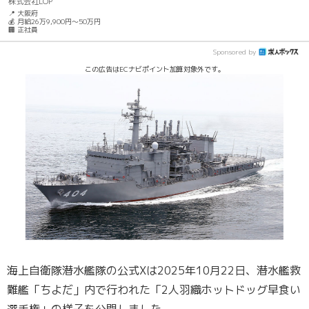
株式会社LOP
📍 大阪府
💰 月給26万9,900円～50万円
🏢 正社員
Sponsored by
この広告はECナビポイント加算対象外です。
海上自衛隊潜水艦隊の公式Xは2025年10月22日、潜水艦救
難艦「ちよだ」内で行われた「2人羽織ホットドッグ早食い
選手権」の様子を公開しました。