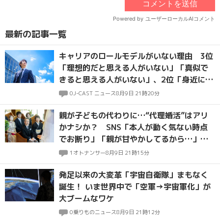
最新の記事一覧
キャリアのロールモデルがいない理由 3位
「理想的だと思える人がいない」「真似で
きると思える人がいない」、2位「身近に参
考になる人がいない」、1位は？
0
J-CAST ニュース
8月9日 21時20分
親が子どもの代わりに…“代理婚活”はアリ
かナシか？ SNS「本人が動く気ない時点
でお断り」「親が甘やかしてるから…」厳
しい声も
1
オトナンサー
8月9日 21時15分
発足以来の大変革「宇宙自衛隊」まもなく
誕生！ いま世界中で「空軍→宇宙軍化」が
大ブームなワケ
0
乗りものニュース
8月9日 21時12分