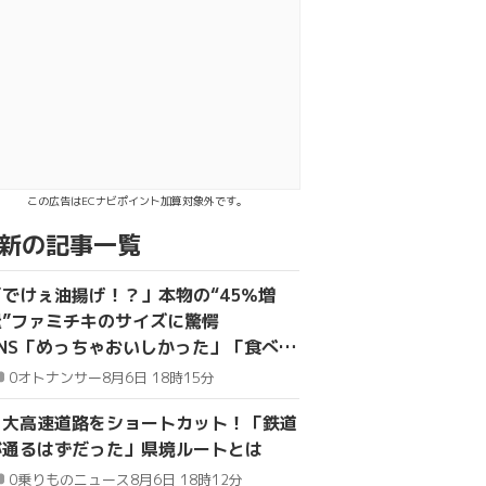
ebookでシェア
INEで送る
この広告はECナビポイント加算対象外です。
新の記事一覧
「でけぇ油揚げ！？」本物の“45％増
量”ファミチキのサイズに驚愕
SNS「めっちゃおいしかった」「食べ応
え満点でした」
0
オトナンサー
8月6日 18時15分
２大高速道路をショートカット！「鉄道
が通るはずだった」県境ルートとは
0
乗りものニュース
8月6日 18時12分