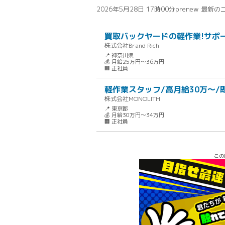
2026年5月28日 17時00分
prenew 最新
買取バックヤードの軽作業!サポー
株式会社Brand Rich
📍 神奈川県
💰 月給25万円～36万円
🏢 正社員
軽作業スタッフ/高月給30万〜/
株式会社MONOLITH
📍 東京都
💰 月給30万円～34万円
🏢 正社員
この