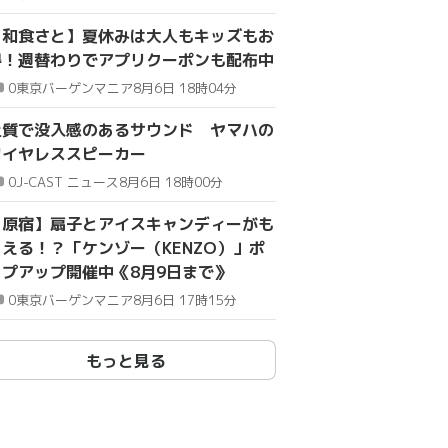
【和食さと】夏休みは大人もキッズもお
得！週替わりでアプリクーポンも配布中
0
東京バーゲンマニア
8月6日 18時04分
上質で没入感のあるサウンド ヤマハの
ワイヤレススピーカー
0
J-CAST ニュース
8月6日 18時00分
【原宿】扇子とアイスキャンディーがも
らえる！？「ケンゾー（KENZO）」ポ
ップアップ開催中《8月9日まで》
0
東京バーゲンマニア
8月6日 17時15分
もっと見る