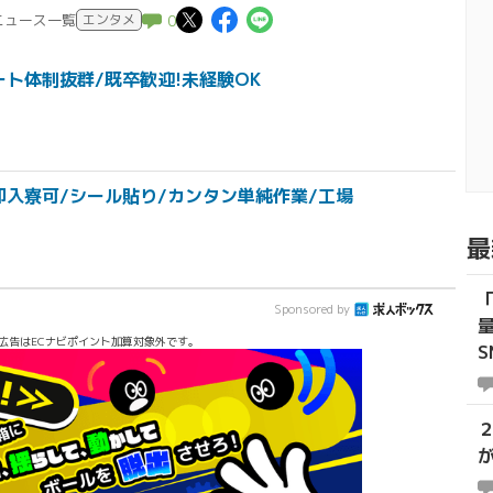
この記事についてポスト
この記事についてFac
この記事についてL
のニュース一覧
エンタメ
0
ト体制抜群/既卒歓迎!未経験OK
即入寮可/シール貼り/カンタン単純作業/工場
最
Sponsored by
広告はECナビポイント加算対象外です。