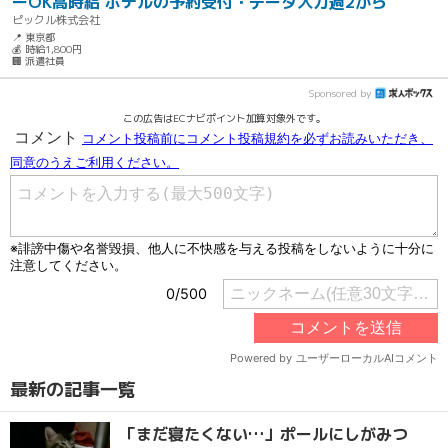
ーOK高時給 ホテルの予約受付・データ入力週2から
ピックル株式会社
📍 東京都
💰 時給1,800円
🏢 派遣社員
Sponsored by
この広告はECナビポイント加算対象外です。
最新の記事一覧
「まだ寝たくない…」ポールにしがみつ