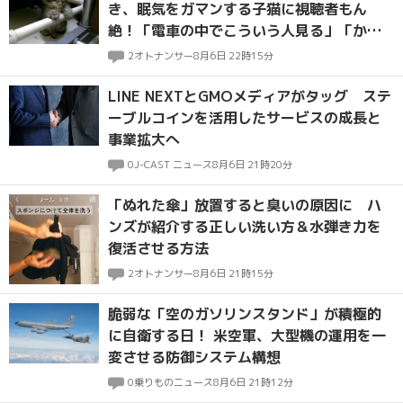
き、眠気をガマンする子猫に視聴者もん
絶！「電車の中でこういう人見る」「かわ
いいは正義」
2
オトナンサー
8月6日 22時15分
LINE NEXTとGMOメディアがタッグ ステ
ーブルコインを活用したサービスの成長と
事業拡大へ
0
J-CAST ニュース
8月6日 21時20分
「ぬれた傘」放置すると臭いの原因に ハ
ンズが紹介する正しい洗い方＆水弾き力を
復活させる方法
2
オトナンサー
8月6日 21時15分
脆弱な「空のガソリンスタンド」が積極的
に自衛する日！ 米空軍、大型機の運用を一
変させる防御システム構想
0
乗りものニュース
8月6日 21時12分