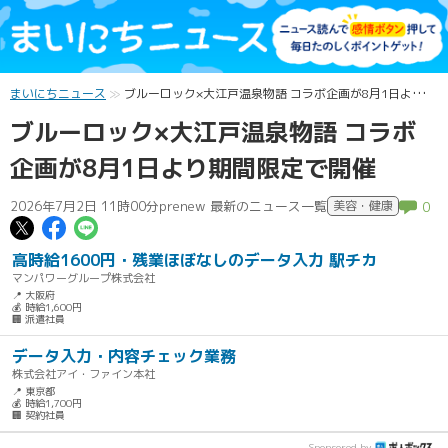
まいにちニュース
ブルーロック×大江戸温泉物語 コラボ企画が8月1日より期間限定で開催
ブルーロック×大江戸温泉物語 コラボ
企画が8月1日より期間限定で開催
2026年7月2日 11時00分
prenew 最新のニュース一覧
美容・健康
0
この記事についてポスト
この記事についてFacebookでシェ
この記事についてLINEで送る
高時給1600円・残業ほぼなしのデータ入力 駅チカ
マンパワーグループ株式会社
📍 大阪府
💰 時給1,600円
🏢 派遣社員
データ入力・内容チェック業務
株式会社アイ・ファイン本社
📍 東京都
💰 時給1,700円
🏢 契約社員
Sponsored by