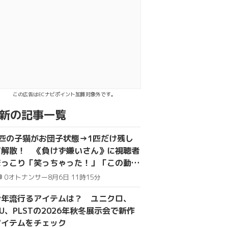
でシェア
る
この広告はECナビポイント加算対象外です。
新の記事一覧
4匹の子猫がお団子状態→1匹だけ残し
て解散！ 《負けず嫌いさん》に視聴者
ほっこり「笑っちゃった！」「この動画
をおすすめしてくれてありがとう」
0
オトナンサー
8月6日 11時15分
今年流行るアイテムは？ ユニクロ、
U、PLSTの2026年秋冬展示会で新作
アイテムをチェック