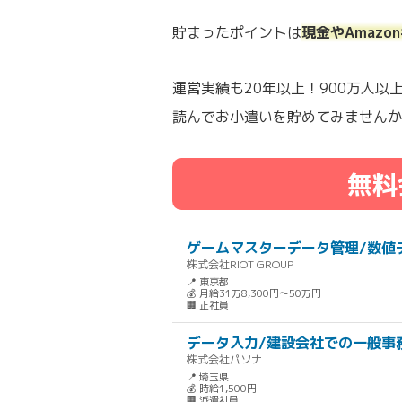
貯まったポイントは
現金やAmaz
運営実績も20年以上！900万人
読んでお小遣いを貯めてみませんか
無料
ゲームマスターデータ管理/数値
株式会社RIOT GROUP
📍 東京都
💰 月給31万8,300円～50万円
🏢 正社員
データ入力/建設会社での一般事
株式会社パソナ
📍 埼玉県
💰 時給1,500円
🏢 派遣社員