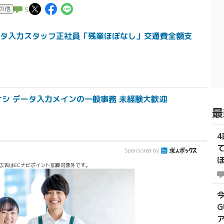
この記事についてポスト
この記事についてFacebook
この記事についてLINEで送
の他
5
タ入力スタッフ正社員「残業ほぼなし」交通費全額支
ナシ データ入力メインの一般事務 未経験大歓迎
最
Sponsored by
広告はECナビポイント加算対象外です。
G