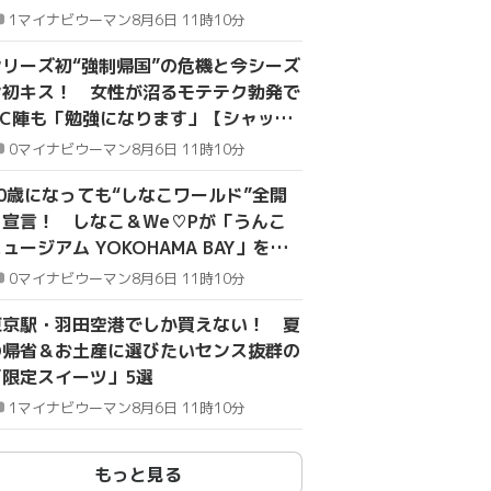
1
マイナビウーマン
8月6日 11時10分
シリーズ初“強制帰国”の危機と今シーズ
ン初キス！ 女性が沼るモテテク勃発で
MC陣も「勉強になります」【シャッフ
アイランドseason7・#3～#4】
0
マイナビウーマン
8月6日 11時10分
30歳になっても“しなこワールド”全開
を宣言！ しなこ＆We♡Pが「うんこ
ュージアム YOKOHAMA BAY」を体
験
0
マイナビウーマン
8月6日 11時10分
東京駅・羽田空港でしか買えない！ 夏
の帰省＆お土産に選びたいセンス抜群の
「限定スイーツ」5選
1
マイナビウーマン
8月6日 11時10分
もっと見る