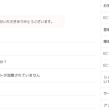
お
E
せいただきありがとうございます。
登
環
E
か？
E
トが加算されていません
シ
い
サ
ア