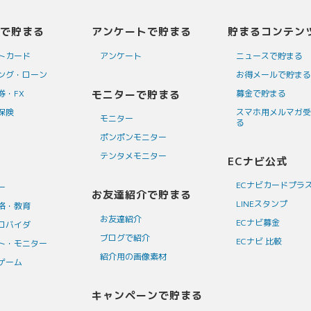
で貯まる
アンケートで貯まる
貯まるコンテン
トカード
アンケート
ニュースで貯まる
ング・ローン
お得メールで貯まる
券・FX
モニターで貯まる
募金で貯まる
保険
スマホ用メルマガ受
モニター
る
ポンポンモニター
テンタメモニター
ECナビ公式
ECナビカードプラ
ー
お友達紹介で貯まる
LINEスタンプ
格・教育
お友達紹介
ECナビ募金
ロバイダ
ブログで紹介
ECナビ 比較
ト・モニター
紹介用の画像素材
ゲーム
キャンペーンで貯まる