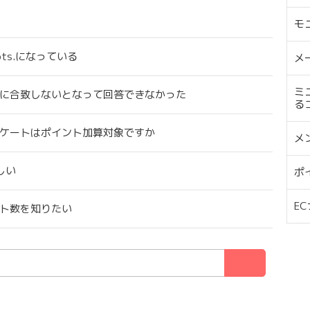
モ
ts.になっている
メ
ミ
に合致しないとなって回答できなかった
る
ケートはポイント加算対象ですか
メ
ほしい
ポ
E
ト数を知りたい
検索