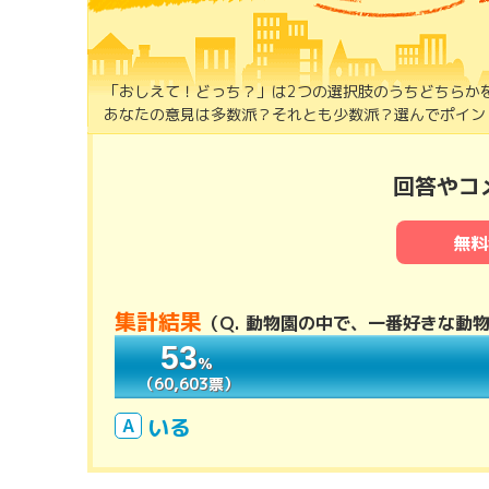
「おしえて！どっち？」は2つの選択肢のうちどちらか
あなたの意見は多数派？それとも少数派？選んでポイント
回答やコ
無料
集計結果
（
Q. 動物園の中で、一番好きな動
53
53
％
％
（60,603票）
（60,603票）
いる
A