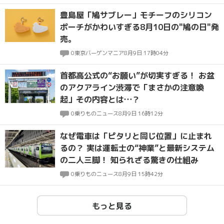
豊島屋「鳩サブレー」モチーフのシリコン
ポーチがかわいすぎる8月10日の"鳩の日"発
売。
0
東京バーゲンマニア
8月9日 17時04分
首都高公式の“お願い”が切実すぎる！ お盆
のアクアライン渋滞で「まさかの注意喚
起」その内容とは…？
0
乗りものニュース
8月9日 16時12分
なぜ電車は「ピタリと同じ位置」に止まれ
るの？ 実は運転士の“神業”と最新システム
の二人三脚！ 知られざる驚きの仕組み
0
乗りものニュース
8月9日 15時42分
もっと見る