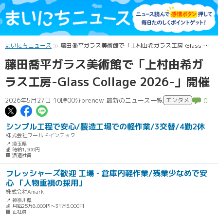
まいにちニュース
藤田喬平ガラス美術館で「上村由希ガラス工房-Glass Collage 2026-」開催
藤田喬平ガラス美術館で「上村由希ガ
ラス工房-Glass Collage 2026-」開催
2026年5月27日 10時00分
prenew 最新のニュース一覧
エンタメ
0
この記事についてポスト
この記事についてFacebookでシェ
この記事についてLINEで送る
シンプル工程で安心/製造工場での軽作業/3交替/4勤2休
株式会社ワールドインテック
📍 埼玉県
💰 時給1,500円
🏢 派遣社員
フレッシャーズ歓迎 工場・倉庫内軽作業/残業少なめで安
心 「人物重視の採用」
株式会社Amark
📍 神奈川県
💰 月給25万8,000円～31万5,000円
🏢 正社員