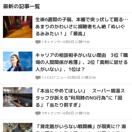
最新の記事一覧
生後6週間の子猫、本棚で突っ伏して眠る…
あまりのかわいさに視聴者もん絶「ぬいぐ
るみみたい！」「最高」
1
オトナンサー
8月8日 22時15分
キャリアの相談相手がいない理由 3位「職
場の人間関係が希薄」、2位「真剣に話せる
人がいない」、1位は？
1
J-CAST ニュース
8月8日 21時20分
「本当にやめてほしい」 スーパー銭湯ス
タッフが訴える“利用時のNG行為”に「困
る」「当たり前すぎ」
3
オトナンサー
8月8日 21時15分
「滑走路がいらない戦闘機」が現実に!? 海