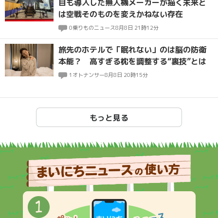
自も導入した無人機メーカーが描く未来と
は空戦そのものを変えかねない存在
0
乗りものニュース
8月8日 21時12分
旅先のホテルで「眠れない」のは脳の防衛
本能？ 高すぎる枕を調整する“裏技”とは
1
オトナンサー
8月8日 20時15分
もっと見る