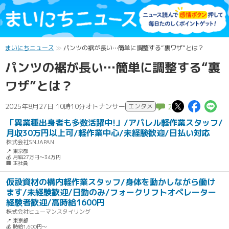
まいにちニュース
パンツの裾が長い…簡単に調整する“裏ワザ”とは？
パンツの裾が長い…簡単に調整する“裏
ワザ”とは？
この記
この
こ
2025年8月27日 10時10分
オトナンサー
エンタメ
2
「異業種出身者も多数活躍中!」/アパレル軽作業スタッフ/
月収30万円以上可/軽作業中心/未経験歓迎/日払い対応
株式会社SNJAPAN
📍 東京都
💰 月給27万円～34万円
🏢 正社員
仮設資材の構内軽作業スタッフ/身体を動かしながら働け
ます/未経験歓迎/日勤のみ/フォークリフトオペレーター
経験者歓迎/高時給1600円
株式会社ヒューマンスタイリング
📍 東京都
💰 時給1,600円～