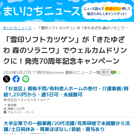
まいにちニュース
「雪印ソフトカツゲン」が「きたゆざわ 森のソラニワ」でウェルカムドリンクに！発売70周年記念キャンペーン
「雪印ソフトカツゲン」が「きたゆざ
わ 森のソラニワ」でウェルカムドリン
クに！発売70周年記念キャンペーン
2026年5月27日 11時00分
prenew 最新のニュース一覧
旅行
0
この記事についてポスト
この記事についてFacebookでシェ
この記事についてLINEで送る
「杉並区」資格不問/有料老人ホームの受付・介護事務/時
給1,230円から・週3日可・未経験可
株式会社ベネッセスタイルケア
📍 東京都
💰 時給1,230円
🏢 アルバイト・パート
大手企業での一般事務/20代活躍/充実研修で未経験から活
躍/土日祝休み・残業ほぼなし/昇給・賞与あり