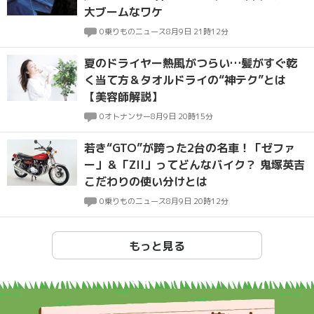
大ブームなワケ
0
乗りものニュース
8月9日 21時12分
夏のドライヤー熱風がつらい…髪がすぐ乾
く当て方＆タオルドライの“神テク”とは
【美容師解説】
0
オトナンサー
8月9日 20時15分
若き“GTO”が跨った2台の名車！「ゼファ
ー」＆「ZII」ってどんなバイク？ 鬼塚英吉
こだわりの使い分けとは
0
乗りものニュース
8月9日 20時12分
もっと見る