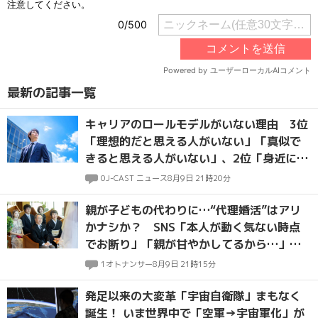
最新の記事一覧
キャリアのロールモデルがいない理由 3位
「理想的だと思える人がいない」「真似で
きると思える人がいない」、2位「身近に参
考になる人がいない」、1位は？
0
J-CAST ニュース
8月9日 21時20分
親が子どもの代わりに…“代理婚活”はアリ
かナシか？ SNS「本人が動く気ない時点
でお断り」「親が甘やかしてるから…」厳
しい声も
1
オトナンサー
8月9日 21時15分
発足以来の大変革「宇宙自衛隊」まもなく
誕生！ いま世界中で「空軍→宇宙軍化」が