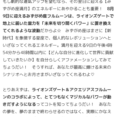
もし劇的な運氣アップを望むなら、その翌日に迎える【み
ずがめ座満月】のエネルギーにあやかることも重要！
8月
9日に迎えるみずがめ座フルムーンは、ライオンズゲートで
地上に届いた霊力を「未来を切り開くパワー」に置き換え
てくれるような波動
だからよ☆ みずがめ座はまさに【新
時代】を象徴する星座で、個人的なレボリューションへと
いざなってくれるエネルギー。満月を迎える9日の午後4時
54分から48時間以内に【どんな自分に進化して世界に貢献
していきたいか】を自分らしくアファメーションしてみて
ちょうだい！ そうすれば、あなたが最高に輝ける未来の
シナリオへとお月さまがいざなってくれるわよ♡
とりあえずは、
ライオンズゲート＆アクエリアスフルムー
ンのコラボによって、とてつもなくマジカルなパワーが動
きだすようになる
ってコトを知ってちょうだい！ あなた
の夢を、夢のままで終わらせるのではなく、実際にかなえ