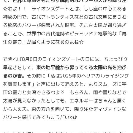
て、世界に革命をもたらす呪術的なパワーが天から降り注
ぐ
わよ！！ ライオンズゲートとは、しし座の中心にある
神秘の門で、古代アトランティスなどの古代文明にまつわ
る秘密のパワーが保管された場所。そこを太陽が通り過ぎ
ることで、世界中の古代遺跡やピラミッドに電撃的な「再
生の霊力」が届くようになるのよね☆
できれば8月8日のライオンズゲートの日には、ちょっぴり
早起きをして、
東の地平線から昇ってくる太陽の光を浴び
るのが吉。
その時に「私は2025年のヘリアカルライジング
を賛美します」と声に出して唱えると、よりスムーズに宇
宙の霊力と共鳴できるわよ♡ もちろん、雨や曇りなどで
太陽が見えなかったとしても、エネルギーはちゃんと届く
から大丈夫。東の方角を向いて、降り注ぐディヴァインな
パワーを感じてみてちょうだいね♪