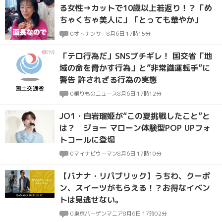
る女性→カットで10歳以上若返り！？「め
ちゃくちゃ美人に」「とっても華やか」
0
オトナンサー
8月6日 17時15分
「テロ行為だ」SNSブチギレ！ 国交省「地
域の命を脅かす行為」と”非常識運転手”に
警告 許されざる行為の実態
0
乗りものニュース
8月6日 17時12分
JO1・白岩瑠姫が“この夏挑戦したこと”と
は？ ジョー マローン体験型POP UPフォ
トコールに登場
0
マイナビウーマン
8月6日 17時10分
【バナナ・リパブリック】うちわ、クーポ
ン、スイーツがもらえる！？お得なイベン
トは見逃せない。
0
東京バーゲンマニア
8月6日 17時02分