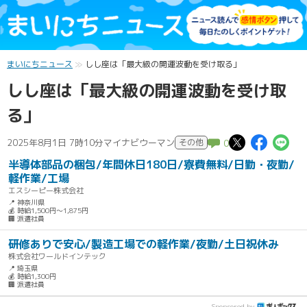
まいにちニュース
しし座は「最大級の開運波動を受け取る」
しし座は「最大級の開運波動を受け取
る」
この記
この
こ
2025年8月1日 7時10分
マイナビウーマン
その他
0
半導体部品の梱包/年間休日180日/寮費無料/日勤・夜勤/
軽作業/工場
エスシーピー株式会社
📍 神奈川県
💰 時給1,500円～1,875円
🏢 派遣社員
研修ありで安心/製造工場での軽作業/夜勤/土日祝休み
株式会社ワールドインテック
📍 埼玉県
💰 時給1,300円
🏢 派遣社員
Sponsored by