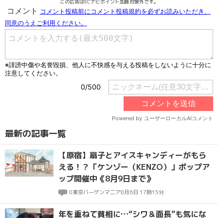
この広告はECナビポイント加算対象外です。
最新の記事一覧
【原宿】扇子とアイスキャンディーがもら
える！？「ケンゾー（KENZO）」ポップア
ップ開催中《8月9日まで》
0
東京バーゲンマニア
8月6日 17時15分
年を重ねて貧相に…“シワ＆面長”も気にな