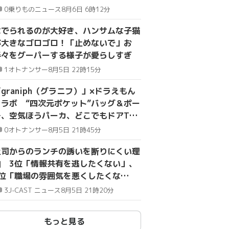
0
乗りものニュース
8月6日 6時12分
なでられるのが大好き、ハンサムな子猫
が大きなゴロゴロ！「止めないで」お
手々をグーパーする様子が愛らしすぎ
1
オトナンサー
8月5日 22時15分
graniph（グラニフ）」×ドラえもん
コラボ “四次元ポケット”バッグ＆ポー
チ、空気ほうパーカ、どこでもドアTシ
ャツ…全20種
0
オトナンサー
8月5日 21時45分
上司からのランチの誘いを断りにくい理
由 3位「情報共有を逃したくない」、
2位「職場の雰囲気を悪くしたくな
い」、1位は？
3
J-CAST ニュース
8月5日 21時20分
もっと見る