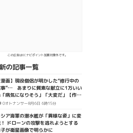
kでシェア
で送る
この広告はECナビポイント加算対象外です。
新の記事一覧
【漫画】現役僧侶が明かした“修行中の
食事”… あまりに質素な献立に1万いい
ね「病気になりそう」「大変だ」【作者
取材】
0
オトナンサー
8月6日 6時15分
ロシア海軍の潜水艦が「異様な姿」に変
貌！ ドローンの攻撃を逃れようとする
様子が衛星画像で明らかに