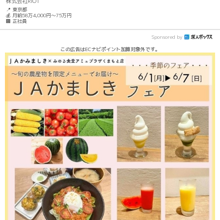
株式会社RIOT
📍 東京都
💰 月給58万4,000円～75万円
🏢 正社員
Sponsored by
この広告はECナビポイント加算対象外です。