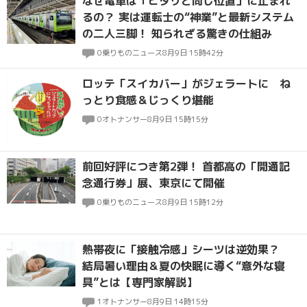
なぜ電車は「ピタリと同じ位置」に止まれ
るの？ 実は運転士の“神業”と最新システム
の二人三脚！ 知られざる驚きの仕組み
0
乗りものニュース
8月9日 15時42分
ロッテ「スイカバー」がジェラートに ね
っとり食感＆じっくり堪能
0
オトナンサー
8月9日 15時15分
前回好評につき第2弾！ 首都高の「開通記
念通行券」展、東京にて開催
0
乗りものニュース
8月9日 15時12分
熱帯夜に「接触冷感」シーツは逆効果？
結局暑い理由＆夏の快眠に導く“意外な寝
具”とは【専門家解説】
1
オトナンサー
8月9日 14時15分