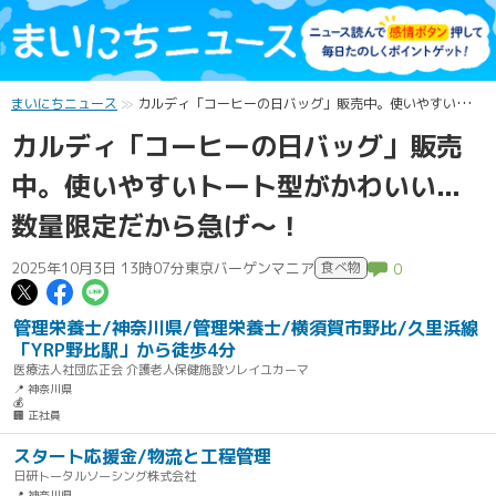
まいにちニュース
カルディ「コーヒーの日バッグ」販売中。使いやすいトート型がかわいい...数量限定だから急げ～！
カルディ「コーヒーの日バッグ」販売
中。使いやすいトート型がかわいい...
数量限定だから急げ～！
2025年10月3日 13時07分
東京バーゲンマニア
食べ物
0
この記事についてポスト
この記事についてFacebookでシェ
この記事についてLINEで送る
管理栄養士/神奈川県/管理栄養士/横須賀市野比/久里浜線
「YRP野比駅」から徒歩4分
医療法人社団広正会 介護老人保健施設ソレイユカーマ
📍 神奈川県
💰
🏢 正社員
スタート応援金/物流と工程管理
日研トータルソーシング株式会社
📍 神奈川県