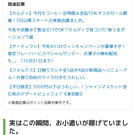
関連記事
【カルディ】今月もコーヒー豆特価＆全品10％オフのセール開
催！3日以降スタートの実施店舗まとめ。
牛乳や炭酸水で割るだけでOK♡カルディで見つけた"楽うまポ
ーション"3選
【サーティワン】今年のハロウィンキャンペーンが豪華すぎ！
限定フレーバーにスペシャルサンデー、お菓子の無料配布
も...。（10月31日まで）
【フォルクス】日替りランチ全5品中4品が新商品へリニューア
ル！お替り自由のライス付きもうれしい。
【平日限定】3000円以下はうれしい...！シャインマスカット含
む秋のデザートビュッフェ♡《東京駅》
※関連記事はポイント加算対象外です。
実はこの瞬間、お小遣いが稼げていまし
た。