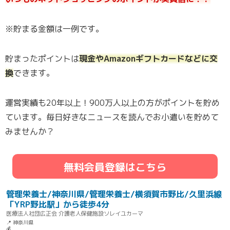
※貯まる金額は一例です。
貯まったポイントは
現金やAmazonギフトカードなどに交
換
できます。
運営実績も20年以上！900万人以上の方がポイントを貯め
ています。毎日好きなニュースを読んでお小遣いを貯めて
みませんか？
無料会員登録はこちら
管理栄養士/神奈川県/管理栄養士/横須賀市野比/久里浜線
「YRP野比駅」から徒歩4分
医療法人社団広正会 介護老人保健施設ソレイユカーマ
📍 神奈川県
💰