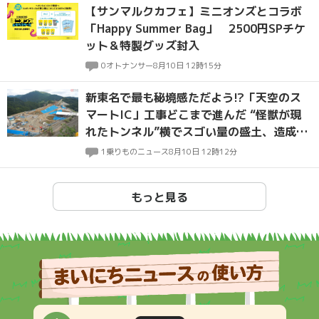
【サンマルクカフェ】ミニオンズとコラボ
「Happy Summer Bag」 2500円SPチケ
ット＆特製グッズ封入
0
オトナンサー
8月10日 12時15分
新東名で最も秘境感ただよう!?「天空のス
マートIC」工事どこまで進んだ “怪獣が現
れたトンネル”横でスゴい量の盛土、造成は
佳境へ
1
乗りものニュース
8月10日 12時12分
もっと見る