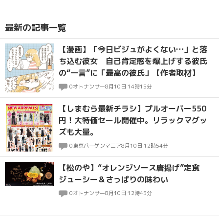
最新の記事一覧
【漫画】「今日ビジュがよくない…」と落
ち込む彼女 自己肯定感を爆上げする彼氏
の“一言”に「最高の彼氏」【作者取材】
0
オトナンサー
8月10日 14時15分
【しまむら最新チラシ】プルオーバー550
円！大特価セール開催中。リラックマグッ
ズも大量。
0
東京バーゲンマニア
8月10日 12時54分
【松のや】“オレンジソース唐揚げ”定食
ジューシー＆さっぱりの味わい
0
オトナンサー
8月10日 12時45分