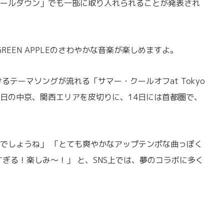
ールダウン」でも一部に取り入れられることが発表され
GREEN APPLEのさわやかな音楽が楽しめますよ。
が手掛けるテーマソングが流れる「サマー・クールオフat Tokyo
は、6月7日の中京、関西エリアを皮切りに、14日には首都圏で、
でしょうね」 「とても爽やかなアップテンポな曲っぽく
すぎる！楽しみ〜！」 と、SNS上では、夢のコラボに多く