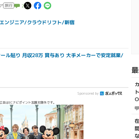
この記事についてポスト
この記事についてFaceboo
この記事についてLINEで
ア
旅行
2
Sエンジニア/クラウドリフト/新宿
ール貼り 月収28万 賞与あり 大手メーカーで安定就業/
最
Sponsored by
広告はECナビポイント加算対象外です。
間
な