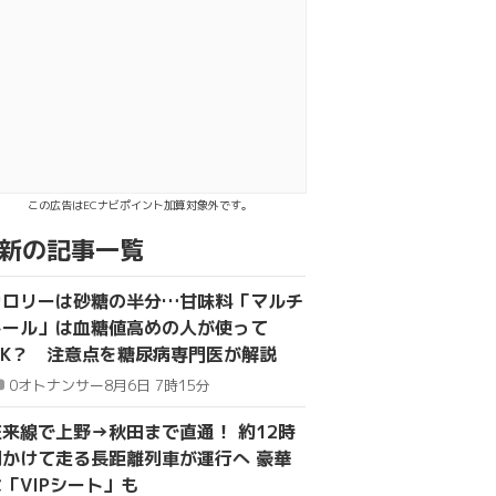
kでシェア
送る
この広告はECナビポイント加算対象外です。
新の記事一覧
カロリーは砂糖の半分…甘味料「マルチ
トール」は血糖値高めの人が使って
OK？ 注意点を糖尿病専門医が解説
0
オトナンサー
8月6日 7時15分
在来線で上野→秋田まで直通！ 約12時
かけて走る長距離列車が運行へ 豪華
「VIPシート」も