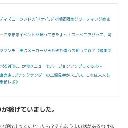
ディズニーランドの"ドナパル"で期間限定グリーティング始ま
ーに染まるイベントが帰ってきたよ～！スーベニアグッズ、可
クランチ」実はメーカーがそれぞれ違うの知ってる？【編集部
で659円に。定食メニューもバージョンアップしてるよ～！
売店...ブラックサンダーの工場見学がスゴい。これは大人も
集部レポ》
いが稼げていました。
いが貯まってたとしたら？そんなうまい話があるわけな