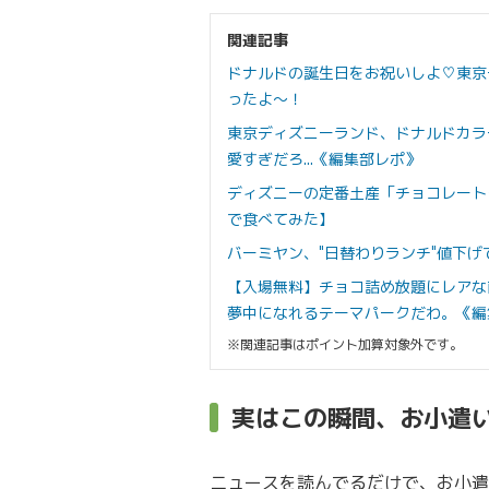
関連記事
ドナルドの誕生日をお祝いしよ♡東京
ったよ～！
東京ディズニーランド、ドナルドカラ
愛すぎだろ...《編集部レポ》
ディズニーの定番土産「チョコレート
で食べてみた】
バーミヤン、"日替わりランチ"値下げ
【入場無料】チョコ詰め放題にレアな直
夢中になれるテーマパークだわ。《編
※関連記事はポイント加算対象外です。
実はこの瞬間、お小遣
ニュースを読んでるだけで、お小遣