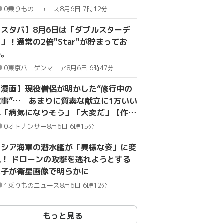
0
乗りものニュース
8月6日 7時12分
【スタバ】8月6日は「ダブルスターデ
」！通常の2倍"Star"が貯まってお
得。
0
東京バーゲンマニア
8月6日 6時47分
【漫画】現役僧侶が明かした“修行中の
食事”… あまりに質素な献立に1万いい
ね「病気になりそう」「大変だ」【作者
取材】
0
オトナンサー
8月6日 6時15分
ロシア海軍の潜水艦が「異様な姿」に変
貌！ ドローンの攻撃を逃れようとする
様子が衛星画像で明らかに
1
乗りものニュース
8月6日 6時12分
もっと見る