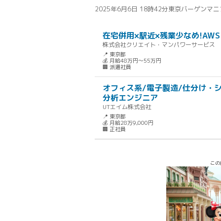
2025年6月6日 18時42分
東京バーゲンマニ
在宅併用×駅近×残業少なめ!AW
株式会社クリエイト・マンパワーサービス
📍 東京都
💰 月給48万円～55万円
🏢 派遣社員
オフィス系/電子製造/仕分け・シ
分析エンジニア
UTエイム株式会社
📍 東京都
💰 月給28万9,000円
🏢 正社員
この