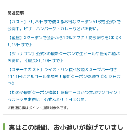
関連記事
【ガスト】7月29日まで使えるお得なクーポン51枚を公式Xで
公開中。ピザ・ハンバーグ・カレーなどがお得に。
【藍屋】Xクーポンで会計から10％オフに！持ち帰りもOK《8
月19日まで》
【ジョナサン】公式Xの最新クーポンで生ビールや盛岡冷麺が
お得に。《最長8月10日まで》
【ステーキガスト】ライス・パン食べ放題＆スープバー付き
1111円にアルコール半額も！最新クーポン登場中《8月2日ま
で》
【松のや最新クーポン情報】味噌ロースかつ丼がワンコイン！
うまトマもお得に！公式Xが7月1日に公開。
※関連記事はポイント加算対象外です。
実はこの瞬間、お小遣いが稼げていまし