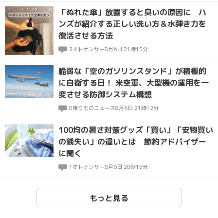
「ぬれた傘」放置すると臭いの原因に ハ
ンズが紹介する正しい洗い方＆水弾き力を
復活させる方法
2
オトナンサー
8月6日 21時15分
脆弱な「空のガソリンスタンド」が積極的
に自衛する日！ 米空軍、大型機の運用を一
変させる防御システム構想
0
乗りものニュース
8月6日 21時12分
100均の暑さ対策グッズ「買い」「安物買い
の銭失い」の違いとは 節約アドバイザー
に聞く
1
オトナンサー
8月6日 20時15分
もっと見る