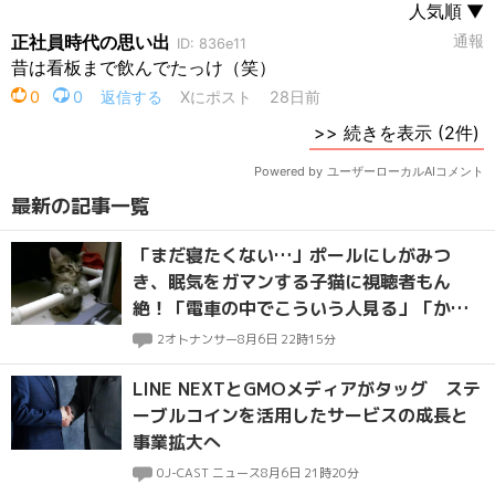
最新の記事一覧
「まだ寝たくない…」ポールにしがみつ
き、眠気をガマンする子猫に視聴者もん
絶！「電車の中でこういう人見る」「かわ
いいは正義」
2
オトナンサー
8月6日 22時15分
LINE NEXTとGMOメディアがタッグ ステ
ーブルコインを活用したサービスの成長と
事業拡大へ
0
J-CAST ニュース
8月6日 21時20分