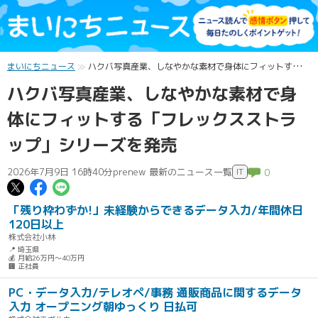
まいにちニュース
ハクバ写真産業、しなやかな素材で身体にフィットする「フレックスストラップ」シリーズを発売
ハクバ写真産業、しなやかな素材で身
体にフィットする「フレックスストラ
ップ」シリーズを発売
2026年7月9日 16時40分
prenew 最新のニュース一覧
IT
0
この記事についてポスト
この記事についてFacebookでシェ
この記事についてLINEで送る
「残り枠わずか!」未経験からできるデータ入力/年間休日
120日以上
株式会社小林
📍 埼玉県
💰 月給26万円～40万円
🏢 正社員
PC・データ入力/テレオペ/事務 通販商品に関するデータ
入力 オープニング朝ゆっくり 日払可