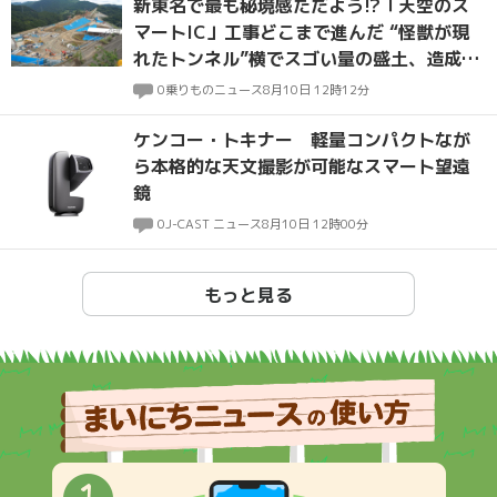
新東名で最も秘境感ただよう!?「天空のス
マートIC」工事どこまで進んだ “怪獣が現
れたトンネル”横でスゴい量の盛土、造成は
佳境へ
0
乗りものニュース
8月10日 12時12分
ケンコー・トキナー 軽量コンパクトなが
ら本格的な天文撮影が可能なスマート望遠
鏡
0
J-CAST ニュース
8月10日 12時00分
もっと見る