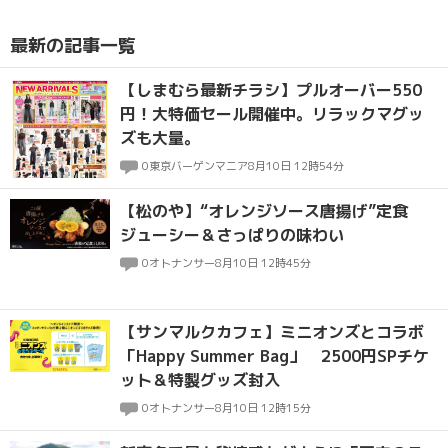
最新の記事一覧
【しまむら最新チラシ】プルオーバー550
円！大特価セール開催中。リラックマグッ
ズも大量。
0
東京バーゲンマニア
8月10日 12時54分
【松のや】“オレンジソース唐揚げ”定食
ジューシー＆さっぱりの味わい
0
オトナンサー
8月10日 12時45分
【サンマルクカフェ】ミニオンズとコラボ
「Happy Summer Bag」 2500円SPチケ
ット＆特製グッズ封入
0
オトナンサー
8月10日 12時15分