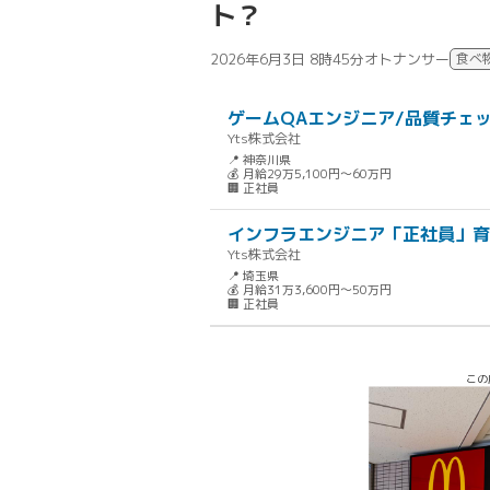
ト？
2026年6月3日 8時45分
オトナンサー
食べ
ゲームQAエンジニア/品質チェッ
Yts株式会社
📍 神奈川県
💰 月給29万5,100円～60万円
🏢 正社員
インフラエンジニア「正社員」育
Yts株式会社
📍 埼玉県
💰 月給31万3,600円～50万円
🏢 正社員
この