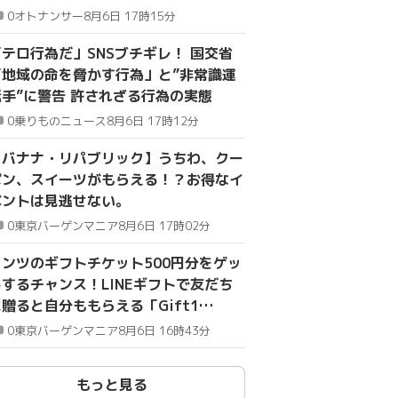
も華やか」
0
オトナンサー
8月6日 17時15分
「テロ行為だ」SNSブチギレ！ 国交省
「地域の命を脅かす行為」と”非常識運
転手”に警告 許されざる行為の実態
0
乗りものニュース
8月6日 17時12分
【バナナ・リパブリック】うちわ、クー
ポン、スイーツがもらえる！？お得なイ
ベントは見逃せない。
0
東京バーゲンマニア
8月6日 17時02分
リンツのギフトチケット500円分をゲッ
トするチャンス！LINEギフトで友だち
贈ると自分ももらえる「Gift1
Get1」キャンペーン開催中。
0
東京バーゲンマニア
8月6日 16時43分
もっと見る