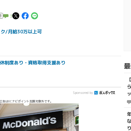
この記事についてポスト
この記事についてFacebookで
この記事についてLINEで送る
物
3
ク/月給30万以上可
休制度あり・資格取得支援あり
最
Sponsored by
広告はECナビポイント加算対象外です。