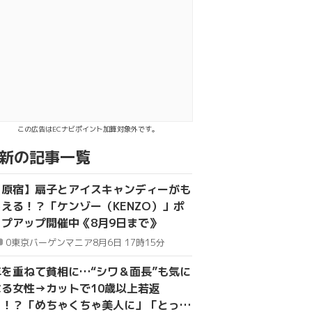
シェア
この広告はECナビポイント加算対象外です。
新の記事一覧
【原宿】扇子とアイスキャンディーがも
らえる！？「ケンゾー（KENZO）」ポ
ップアップ開催中《8月9日まで》
0
東京バーゲンマニア
8月6日 17時15分
年を重ねて貧相に…“シワ＆面長”も気に
なる女性→カットで10歳以上若返
り！？「めちゃくちゃ美人に」「とって