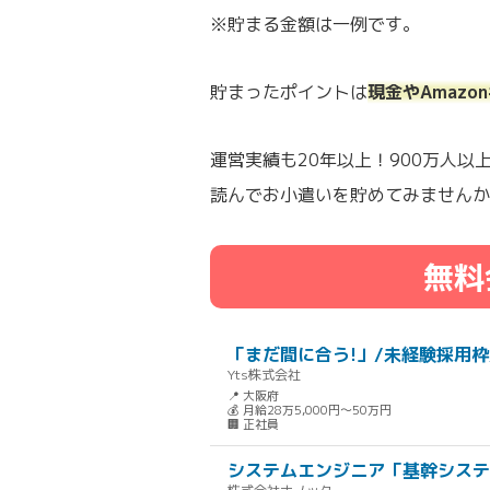
※貯まる金額は一例です。
貯まったポイントは
現金やAmaz
運営実績も20年以上！900万人
読んでお小遣いを貯めてみませんか
無料
「まだ間に合う!」/未経験採用
Yts株式会社
📍 大阪府
💰 月給28万5,000円～50万円
🏢 正社員
システムエンジニア「基幹システ