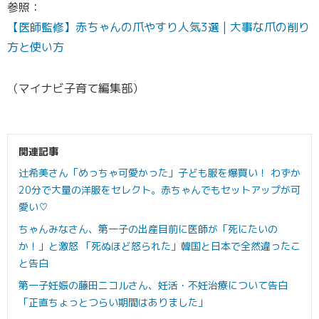
参照：
【医師監修】赤ちゃんの爪やすり人気3選 | 大事な爪の削り
方と使い方
（マイナビ子育て編集部）
関連記事
辻希美さん「めっちゃ可愛かった」子ども服を爆買い！ わずか
20分で大量の洋服をセレクト。赤ちゃんでもセットアップが可
愛い♡
ちゃんみなさん、第一子の出産目前に医師が「死にたいの
か！」と激怒 「死ぬほど怒られた」韓国と日本で全然違ったこ
と告白
第一子妊娠の藤田ニコルさん、妊活・不妊治療について告白
「正直ちょっとつらい期間はありました」