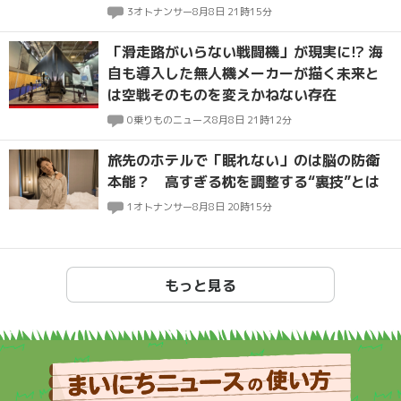
3
オトナンサー
8月8日 21時15分
「滑走路がいらない戦闘機」が現実に!? 海
自も導入した無人機メーカーが描く未来と
は空戦そのものを変えかねない存在
0
乗りものニュース
8月8日 21時12分
旅先のホテルで「眠れない」のは脳の防衛
本能？ 高すぎる枕を調整する“裏技”とは
1
オトナンサー
8月8日 20時15分
もっと見る