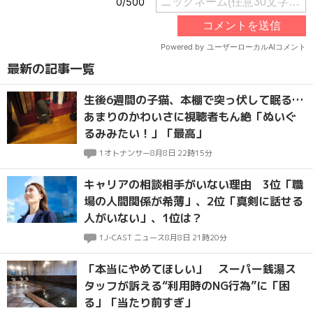
最新の記事一覧
生後6週間の子猫、本棚で突っ伏して眠る…
あまりのかわいさに視聴者もん絶「ぬいぐ
るみみたい！」「最高」
1
オトナンサー
8月8日 22時15分
キャリアの相談相手がいない理由 3位「職
場の人間関係が希薄」、2位「真剣に話せる
人がいない」、1位は？
1
J-CAST ニュース
8月8日 21時20分
「本当にやめてほしい」 スーパー銭湯ス
タッフが訴える“利用時のNG行為”に「困
る」「当たり前すぎ」