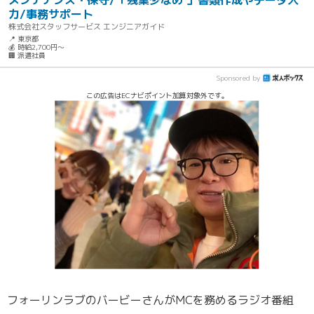
メンテナンス・保守/「残業少なめ 」書類作成やデータ入
力/事務サポート
株式会社スタッフサービス エンジニアガイド
📍 東京都
💰 時給2,700円～
🏢 派遣社員
Sponsored by
この広告はECナビポイント加算対象外です。
フォーリンラブのバービーさんがMCを務めるラジオ番組