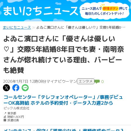
まいにちニュース
よゐこ濱口さんに「優さんは優しい♡」交際5年結婚8年目でも妻・南明奈さんが惚れ続けている理由、バービーも絶賛
よゐこ濱口さんに「優さんは優しい
♡」交際5年結婚8年目でも妻・南明奈
さんが惚れ続けている理由、バービー
も絶賛
2026年1月7日 12時08分
マイナビウーマン
エンタメ
0
この記事についてポスト
この記事についてFacebookでシェ
この記事についてLINEで送る
コールセンター「テレフォンオペレーター」/事務デビュ
ーOK高時給 ホテルの予約受付・データ入力週2から
ピックル株式会社
📍 東京都
💰 時給1,800円
🏢 派遣社員