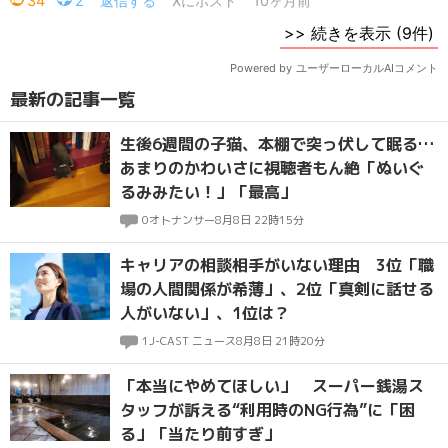
最新の記事一覧
生後6週間の子猫、本棚で突っ伏して眠る…
あまりのかわいさに視聴者もん絶「ぬいぐ
るみみたい！」「最高」
0
オトナンサー
8月8日 22時15分
キャリアの相談相手がいない理由 3位「職
場の人間関係が希薄」、2位「真剣に話せる
人がいない」、1位は？
1
J-CAST ニュース
8月8日 21時20分
「本当にやめてほしい」 スーパー銭湯ス
タッフが訴える“利用時のNG行為”に「困
る」「当たり前すぎ」