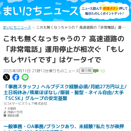
まいにちニュース
これも無くなっちゃうの？ 高速道路の「非常電話」運用停止が相次ぐ 「もしもしヤバイです」はケータイで
これも無くなっちゃうの？ 高速道路の
「非常電話」運用停止が相次ぐ 「もし
もしヤバイです」はケータイで
2025年9月11日 21時12分
乗りものニュース
乗り物
10
この記事についてポスト
この記事についてFacebookでシェ
この記事についてLINEで送る
「事務スタッフ」ヘルプデスク経験必須/月給27万円以上/
土日祝休み/残業ほぼなし/服装・髪型・ネイル自由/大手
「SCSK」グループの安定基盤
SCSKサービスウェア株式会社
📍 大阪府
💰 月給27万円
🏢 契約社員
一般事務・OA事務/ブランクあり、未経験?私たちが後押