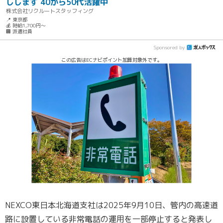
しします 40から50代活躍中
株式会社リクルートスタッフィング
📍 東京都
💰 時給1,700円～
🏢 派遣社員
Sponsored by
この広告はECナビポイント加算対象外です。
NEXCO東日本北海道支社は2025年9月10日、管内の高速道
路に設置している非常電話の運用を一部停止すると発表し