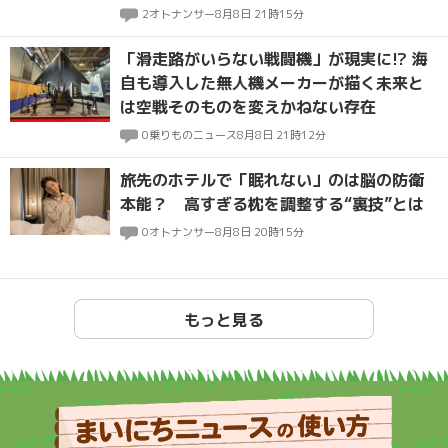
2
オトナンサー
8月8日 21時15分
「滑走路がいらない戦闘機」が現実に!? 海
自も導入した無人機メーカーが描く未来と
は空戦そのものを変えかねない存在
0
乗りものニュース
8月8日 21時12分
旅先のホテルで「眠れない」のは脳の防衛
本能？ 高すぎる枕を調整する“裏技”とは
0
オトナンサー
8月8日 20時15分
もっと見る