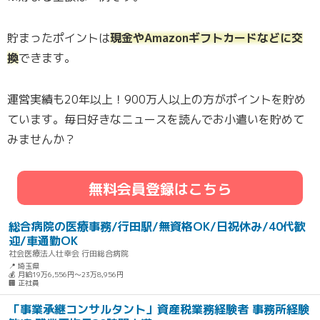
貯まったポイントは
現金やAmazonギフトカードなどに交
換
できます。
運営実績も20年以上！900万人以上の方がポイントを貯め
ています。毎日好きなニュースを読んでお小遣いを貯めて
みませんか？
無料会員登録はこちら
総合病院の医療事務/行田駅/無資格OK/日祝休み/40代歓
迎/車通勤OK
社会医療法人壮幸会 行田総合病院
📍 埼玉県
💰 月給19万6,556円～23万8,956円
🏢 正社員
「事業承継コンサルタント」資産税業務経験者 事務所経験