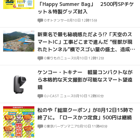
「Happy Summer Bag」 2500円SPチケ
ット＆特製グッズ封入
0
オトナンサー
8月10日 12時15分
新東名で最も秘境感ただよう!?「天空のス
マートIC」工事どこまで進んだ “怪獣が現
れたトンネル”横でスゴい量の盛土、造成は
佳境へ
0
乗りものニュース
8月10日 12時12分
ケンコー・トキナー 軽量コンパクトなが
ら本格的な天文撮影が可能なスマート望遠
鏡
0
J-CAST ニュース
8月10日 12時00分
松のや「総菜クーポン」が8月12日15時で
終了に。「ロースかつ定食」500円は継続
0
東京バーゲンマニア
8月10日 11時48分