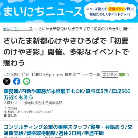
まいにちニュース
さいたま新都心けやきひろばで「初夏のけやき彩」開催、多彩なイベントで賑わう
さいたま新都心けやきひろばで「初夏
のけやき彩」開催、多彩なイベントで
賑わう
2026年6月1日 10時45分
prenew 最新のニュース一覧
エンタメ
0
この記事についてポスト
この記事についてFacebookでシェ
この記事についてLINEで送る
事務職/内勤や事務が未経験でもOK/賞与年3回/年収500
万近くも叶う
大阪センコー運輸株式会社 門真事務所
📍 大阪府
💰 月給28万5,500円～30万3,500円
🏢 正社員
コンサルティング企業の事務スタッフ/賞与・昇給あり/交
通費支給/資格取得制度/週休2日制/学歴不問