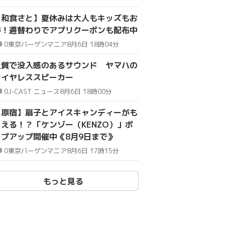
【和食さと】夏休みは大人もキッズもお
得！週替わりでアプリクーポンも配布中
0
東京バーゲンマニア
8月6日 18時04分
上質で没入感のあるサウンド ヤマハの
ワイヤレススピーカー
0
J-CAST ニュース
8月6日 18時00分
【原宿】扇子とアイスキャンディーがも
らえる！？「ケンゾー（KENZO）」ポ
ップアップ開催中《8月9日まで》
0
東京バーゲンマニア
8月6日 17時15分
もっと見る