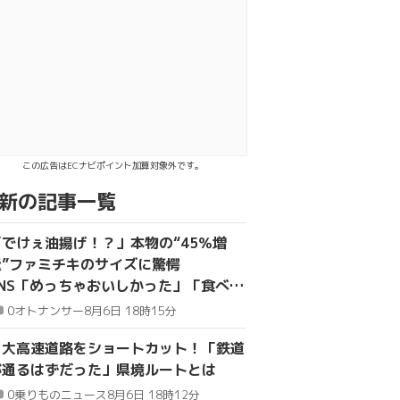
この広告はECナビポイント加算対象外です。
新の記事一覧
「でけぇ油揚げ！？」本物の“45％増
量”ファミチキのサイズに驚愕
SNS「めっちゃおいしかった」「食べ応
え満点でした」
0
オトナンサー
8月6日 18時15分
２大高速道路をショートカット！「鉄道
が通るはずだった」県境ルートとは
0
乗りものニュース
8月6日 18時12分