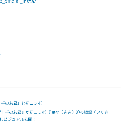
_official_insta/
/
上手の若君』と初コラボ
げ上手の若君』が初コラボ 『鬼々（きき）迫る戦場（いくさ
しビジュアル公開！