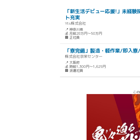
「新生活デビュー応援!」未経験
ト充実
Yts株式会社
📍 神奈川県
💰 月給28万円～50万円
🏢 正社員
「寮完備」製造・軽作業/即入寮
株式会社京栄センター
📍 大阪府
💰 時給1,300円～1,625円
🏢 派遣社員
この