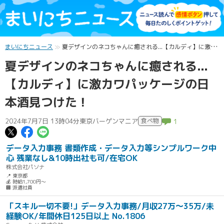
まいにちニュース
夏デザインのネコちゃんに癒される...【カルディ】に激カワパッケージの日本酒見つけた！
夏デザインのネコちゃんに癒される...
【カルディ】に激カワパッケージの日
本酒見つけた！
2024年7月7日 13時04分
東京バーゲンマニア
食べ物
1
この記事についてポスト
この記事についてFacebookでシェ
この記事についてLINEで送る
データ入力事務 書類作成・データ入力等シンプルワーク中
心 残業なし&10時出社も可/在宅OK
株式会社パソナ
📍 東京都
💰 時給1,700円～
🏢 派遣社員
「スキル一切不要!」データ入力事務/月収27万～35万/未
経験OK/年間休日125日以上 No.1806