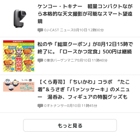
ケンコー・トキナー 軽量コンパクトなが
ら本格的な天文撮影が可能なスマート望遠
鏡
0
J-CAST ニュース
8月10日 12時00分
松のや「総菜クーポン」が8月12日15時で
終了に。「ロースかつ定食」500円は継続
0
東京バーゲンマニア
8月10日 11時48分
【くら寿司】「ちいかわ」コラボ “たこ
着”＆うさぎ「パァンッケーキ」のメニュ
ー 湯呑み、フィギュアの特製グッズも
0
オトナンサー
8月10日 11時45分
もっと見る