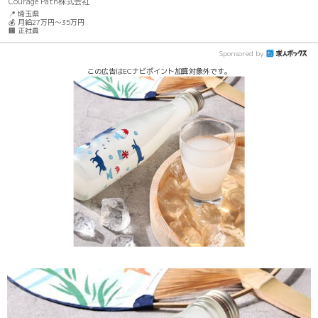
Courage Path株式会社
📍 埼玉県
💰 月給27万円～35万円
🏢 正社員
Sponsored by
この広告はECナビポイント加算対象外です。