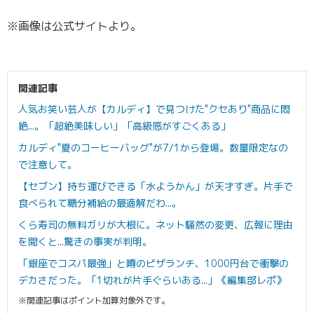
※画像は公式サイトより。
関連記事
人気お笑い芸人が【カルディ】で見つけた"クセあり"商品に悶
絶...。「超絶美味しい」「高級感がすごくある」
カルディ"夏のコーヒーバッグ"が7/1から登場。数量限定なの
で注意して。
【セブン】持ち運びできる「水ようかん」が天才すぎ。片手で
食べられて糖分補給の最適解だわ...。
くら寿司の無料ガリが大根に。ネット騒然の変更、広報に理由
を聞くと...驚きの事実が判明。
「銀座でコスパ最強」と噂のピザランチ、1000円台で衝撃の
デカさだった。「1切れが片手ぐらいある...」《編集部レポ》
※関連記事はポイント加算対象外です。