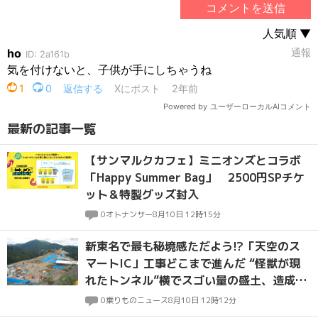
最新の記事一覧
【サンマルクカフェ】ミニオンズとコラボ
「Happy Summer Bag」 2500円SPチケ
ット＆特製グッズ封入
0
オトナンサー
8月10日 12時15分
新東名で最も秘境感ただよう!?「天空のス
マートIC」工事どこまで進んだ “怪獣が現
れたトンネル”横でスゴい量の盛土、造成は
佳境へ
0
乗りものニュース
8月10日 12時12分