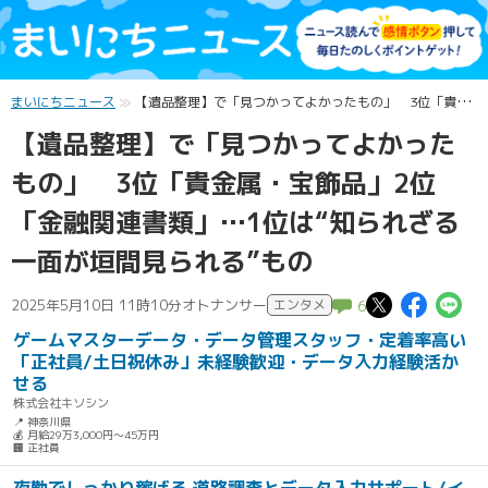
まいにちニュース
【遺品整理】で「見つかってよかったもの」 3位「貴金属・宝飾品」2位「金融関連書類」…1位は“知られざる一面が垣間見られる”もの
【遺品整理】で「見つかってよかった
もの」 3位「貴金属・宝飾品」2位
「金融関連書類」…1位は“知られざる
一面が垣間見られる”もの
この記
この
こ
2025年5月10日 11時10分
オトナンサー
エンタメ
6
ゲームマスターデータ・データ管理スタッフ・定着率高い
「正社員/土日祝休み」未経験歓迎・データ入力経験活か
せる
株式会社キソシン
📍 神奈川県
💰 月給29万3,000円～45万円
🏢 正社員