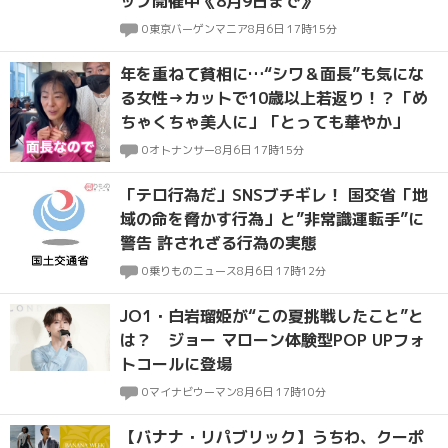
ップ開催中《8月9日まで》
0
東京バーゲンマニア
8月6日 17時15分
年を重ねて貧相に…“シワ＆面長”も気にな
る女性→カットで10歳以上若返り！？「め
ちゃくちゃ美人に」「とっても華やか」
0
オトナンサー
8月6日 17時15分
「テロ行為だ」SNSブチギレ！ 国交省「地
域の命を脅かす行為」と”非常識運転手”に
警告 許されざる行為の実態
0
乗りものニュース
8月6日 17時12分
JO1・白岩瑠姫が“この夏挑戦したこと”と
は？ ジョー マローン体験型POP UPフォ
トコールに登場
0
マイナビウーマン
8月6日 17時10分
【バナナ・リパブリック】うちわ、クーポ