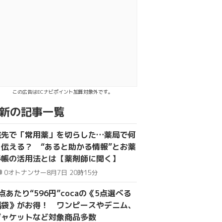
この広告はECナビポイント加算対象外です。
新の記事一覧
旅先で「常用薬」を切らした…薬局で何
を伝える？ “あると助かる情報”とお薬
手帳の活用法とは【薬剤師に聞く】
0
オトナンサー
8月7日 20時15分
点あたり“596円”cocaの《5点選べる
福袋》がお得！ ワンピースやデニム、
ジャケットなど対象商品多数