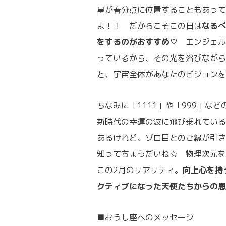
星が春分点に位置することもあって
よ！！ だからこそこの日は
なるべ
をするのがおすすめ♡
エンジェル
っているから、その光を浴びながら
と、宇宙全体があなたのビジョンを
ちなみに「1111」や「999」な
新時代の幸運の波に飛び乗れている
あるけれど、ゾロ目とのご縁が引き寄せられ
知ってちょうだいね☆ 物理次元を
この2月のリアリティ。
向上心を
持
クティブになった天使たちからの恩
■おうし座へのメッセージ