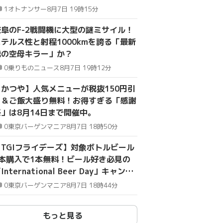
1
オトナンサー
8月7日 19時15分
岐阜のF-2戦闘機に大型の謎ミサイル！
ステルス性と射程1000kmを誇る「最新
鋭の空母キラー」か？
0
乗りものニュース
8月7日 19時12分
【かつや】人気メニューが税抜150円引
き＆ご飯大盛り無料！お得すぎる「感謝
祭」は8月14日まで開催中。
0
東京バーゲンマニア
8月7日 18時50分
【TGIフライデーズ】対象ボトルビール
2本購入で1本無料！ビール好き必見の
International Beer Day」キャンペ
ーンは8月9日まで。
0
東京バーゲンマニア
8月7日 18時44分
もっと見る