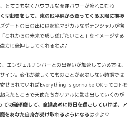
、とてつもなくパワフルな開運パワーが流れこむわ
く早起きをして、東の地平線から登ってくる太陽に挨拶
ズゲートの日の出には超絶マジカルなポテンシャルが宿
「これからの未来で成し遂げたいこと」をイメージする
強力に後押ししてくれるわよ♪
どの、エンジェルナンバーとの出逢いが加速している方は、
サイン。変化が激しくてものごとが安定しない時期では
ていればEverything is gonna be OKってコトを
超えたところで天使たちがリアルに動き出していくのが
って切磋琢磨して、意識高めに毎日を過ごしていけば、ア
寵をあなた自身が受け取れるようになる
はずよ♡