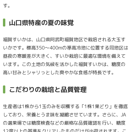
す。
山口県特産の夏の味覚
福賀すいかは、山口県阿武町福賀地区で栽培される大玉す
いかです。標高350〜400mの準高冷地に位置する同地区は
昼夜の寒暖差が大きく、すいか栽培に最適な環境を備えて
います。この土地の気候を活かした福賀すいかは、糖度の
高い甘みとシャリっとした爽やかな食感が特長です。
こだわりの栽培と品質管理
生産者は1株から1玉のみを収穫する「1株1果どり」を徹底
しており、栄養とうま味を凝縮させています。さらに、JA
の選果場では糖度検査などの厳格な品質確認を行い、糖度
12度以上の基準をクリアしたものだけが出荷されます。こ