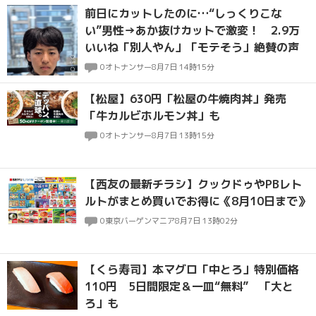
前日にカットしたのに…“しっくりこな
い”男性→あか抜けカットで激変！ 2.9万
いいね「別人やん」「モテそう」絶賛の声
0
オトナンサー
8月7日 14時15分
【松屋】630円「松屋の牛焼肉丼」発売
「牛カルビホルモン丼」も
0
オトナンサー
8月7日 13時15分
【西友の最新チラシ】クックドゥやPBレト
ルトがまとめ買いでお得に《8月10日まで》
0
東京バーゲンマニア
8月7日 13時02分
【くら寿司】本マグロ「中とろ」特別価格
110円 5日間限定＆一皿“無料” 「大と
ろ」も