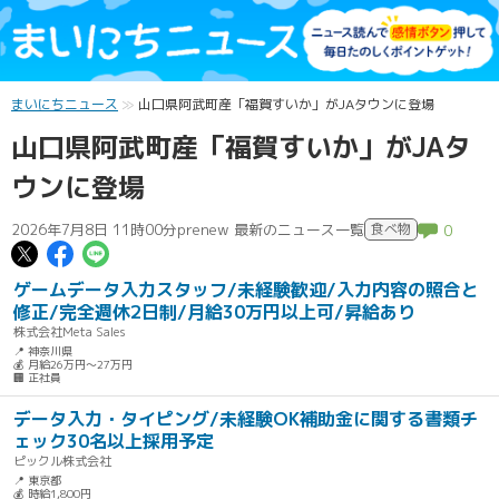
まいにちニュース
山口県阿武町産「福賀すいか」がJAタウンに登場
山口県阿武町産「福賀すいか」がJAタ
ウンに登場
2026年7月8日 11時00分
prenew 最新のニュース一覧
食べ物
0
この記事についてポスト
この記事についてFacebookでシェ
この記事についてLINEで送る
ゲームデータ入力スタッフ/未経験歓迎/入力内容の照合と
修正/完全週休2日制/月給30万円以上可/昇給あり
株式会社Meta Sales
📍 神奈川県
💰 月給26万円～27万円
🏢 正社員
データ入力・タイピング/未経験OK補助金に関する書類チ
ェック30名以上採用予定
ピックル株式会社
📍 東京都
💰 時給1,800円