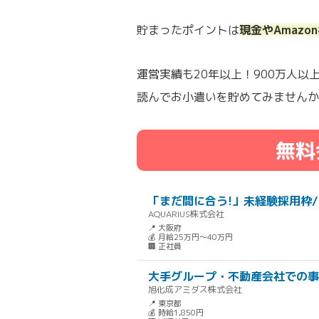
貯まったポイントは
現金やAmaz
運営実績も20年以上！900万人
読んでお小遣いを貯めてみませんか
無料
「まだ間に合う!」未経験採用枠/
AQUARIUS株式会社
📍 大阪府
💰 月給25万円～40万円
🏢 正社員
大手グループ・不動産会社での事
旭化成アミダス株式会社
📍 東京都
💰 時給1,850円