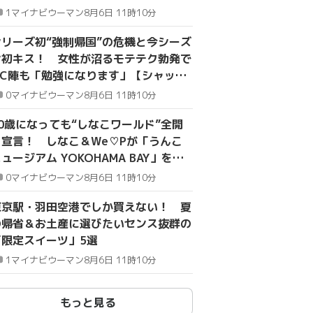
1
マイナビウーマン
8月6日 11時10分
シリーズ初“強制帰国”の危機と今シーズ
ン初キス！ 女性が沼るモテテク勃発で
MC陣も「勉強になります」【シャッフ
アイランドseason7・#3～#4】
0
マイナビウーマン
8月6日 11時10分
30歳になっても“しなこワールド”全開
を宣言！ しなこ＆We♡Pが「うんこ
ュージアム YOKOHAMA BAY」を体
験
0
マイナビウーマン
8月6日 11時10分
東京駅・羽田空港でしか買えない！ 夏
の帰省＆お土産に選びたいセンス抜群の
「限定スイーツ」5選
1
マイナビウーマン
8月6日 11時10分
もっと見る