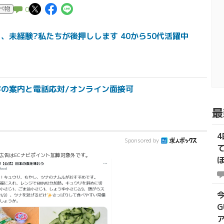
この記事についてポスト
この記事についてFacebook
この記事についてLINEで送
べ物
0
、未経験?私たちが後押しします 40から50代活躍中
客の案内と電話応対/オンライン面接可
最
Sponsored by
広告はECナビポイント加算対象外です。
G