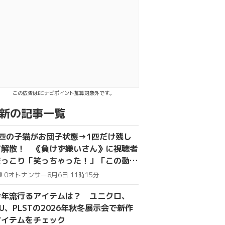
でシェア
る
この広告はECナビポイント加算対象外です。
新の記事一覧
4匹の子猫がお団子状態→1匹だけ残し
て解散！ 《負けず嫌いさん》に視聴者
ほっこり「笑っちゃった！」「この動画
をおすすめしてくれてありがとう」
0
オトナンサー
8月6日 11時15分
今年流行るアイテムは？ ユニクロ、
U、PLSTの2026年秋冬展示会で新作
アイテムをチェック