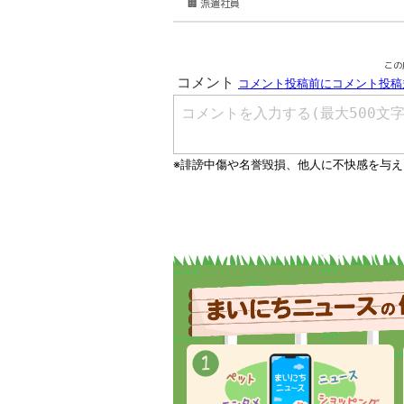
🏢 派遣社員
この