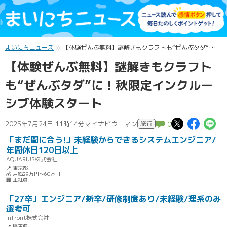
まいにちニュース
【体験ぜんぶ無料】謎解きもクラフトも“ぜんぶタダ”に！秋限定インクルーシブ体験スタート
【体験ぜんぶ無料】謎解きもクラフト
も“ぜんぶタダ”に！秋限定インクルー
シブ体験スタート
この記
この
こ
2025年7月24日 11時14分
マイナビウーマン
旅行
0
「まだ間に合う!」未経験からできるシステムエンジニア/
年間休日120日以上
AQUARIUS株式会社
📍 東京都
💰 月給29万円～60万円
🏢 正社員
「27卒」エンジニア/新卒/研修制度あり/未経験/理系のみ
選考可
infront株式会社
📍 埼玉県