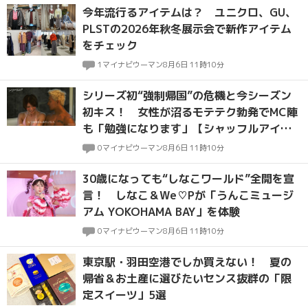
今年流行るアイテムは？ ユニクロ、GU、
PLSTの2026年秋冬展示会で新作アイテム
をチェック
1
マイナビウーマン
8月6日 11時10分
シリーズ初“強制帰国”の危機と今シーズン
初キス！ 女性が沼るモテテク勃発でMC陣
も「勉強になります」【シャッフルアイラ
ンドseason7・#3～#4】
0
マイナビウーマン
8月6日 11時10分
30歳になっても“しなこワールド”全開を宣
言！ しなこ＆We♡Pが「うんこミュージ
アム YOKOHAMA BAY」を体験
0
マイナビウーマン
8月6日 11時10分
東京駅・羽田空港でしか買えない！ 夏の
帰省＆お土産に選びたいセンス抜群の「限
定スイーツ」5選