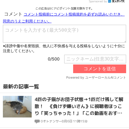
Sponsored by
この広告はECナビポイント加算対象外です。
最新の記事一覧
4匹の子猫がお団子状態→1匹だけ残して解
散！ 《負けず嫌いさん》に視聴者ほっこ
り「笑っちゃった！」「この動画をおすす
めしてくれてありがとう」
0
オトナンサー
8月6日 11時15分