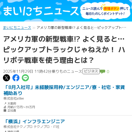
まいにちニュース
アメリカ軍の新型戦車!? よく見ると…ピックアップトラックじゃねえか！ ハリボテ戦車を使う理由とは？
アメリカ軍の新型戦車!? よく見ると…
ピックアップトラックじゃねえか！ ハ
リボテ戦車を使う理由とは？
2025年11月29日 11時42分
乗りものニュース
ビジネス
0
この記事についてポスト
この記事についてFacebookでシェ
この記事についてLINEで送る
「8月入社可」未経験採用枠/エンジニア/寮・社宅・家賃
補助あり
株式会社alBee
📍 大阪府
💰 月給27万円～39万円
🏢 正社員
「横浜」インフラエンジニア
株式会社テクノプロ テクノプロ・IT社
📍 神奈川県