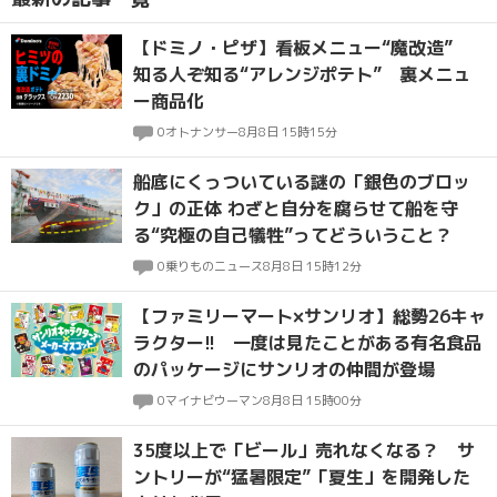
【ドミノ・ピザ】看板メニュー“魔改造”
知る人ぞ知る“アレンジポテト” 裏メニュ
ー商品化
0
オトナンサー
8月8日 15時15分
船底にくっついている謎の「銀色のブロッ
ク」の正体 わざと自分を腐らせて船を守
る“究極の自己犠牲”ってどういうこと？
0
乗りものニュース
8月8日 15時12分
【ファミリーマート×サンリオ】総勢26キャ
ラクター!! 一度は見たことがある有名食品
のパッケージにサンリオの仲間が登場
0
マイナビウーマン
8月8日 15時00分
35度以上で「ビール」売れなくなる？ サ
ントリーが“猛暑限定”「夏生」を開発した