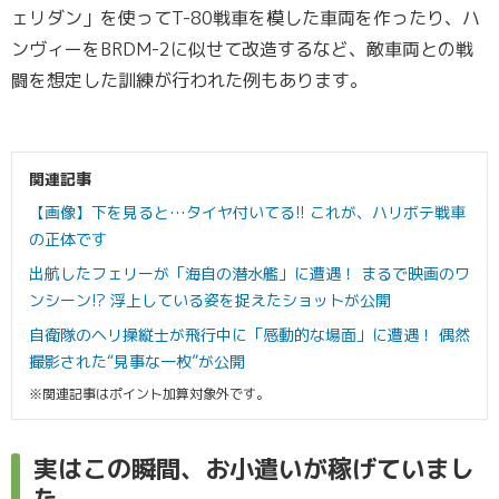
ェリダン」を使ってT-80戦車を模した車両を作ったり、ハ
ンヴィーをBRDM-2に似せて改造するなど、敵車両との戦
闘を想定した訓練が行われた例もあります。
関連記事
【画像】下を見ると…タイヤ付いてる!! これが、ハリボテ戦車
の正体です
出航したフェリーが「海自の潜水艦」に遭遇！ まるで映画のワ
ンシーン!? 浮上している姿を捉えたショットが公開
自衛隊のヘリ操縦士が飛行中に「感動的な場面」に遭遇！ 偶然
撮影された“見事な一枚”が公開
※関連記事はポイント加算対象外です。
実はこの瞬間、お小遣いが稼げていまし
た。