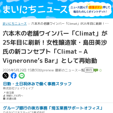
まいにちニュース
六本木の老舗ワインバー「Climat」が25年目に刷新！女性醸造家・島田美沙氏の新コンセプト「Climat – A Vigneronne’s Bar」として再始動
六本木の老舗ワインバー「Climat」が
25年目に刷新！女性醸造家・島田美沙
氏の新コンセプト「Climat – A
Vigneronne’s Bar」として再始動
2026年5月29日 15時30分
prenew 最新のニュース一覧
旅行
0
この記事についてポスト
この記事についてFacebookでシェ
この記事についてLINEで送る
日勤・土日祝休みで働く事務スタッフ
株式会社ジェイウェイブ
📍 埼玉県
💰 時給1,350円～
🏢 派遣社員
グループ銀行の後方事務「埼玉業務サポートオフィス」
りそなビジネスサービス株式会社