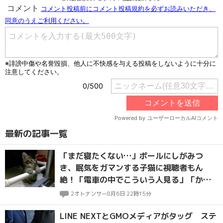
最新の記事一覧
「まだ寝たくない…」ポールにしがみつ
き、眠気をガマンする子猫に視聴者もん
絶！「電車の中でこういう人見る」「かわ
いいは正義」
2
オトナンサー
8月6日 22時15分
LINE NEXTとGMOメディアがタッグ ステ