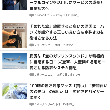
ーブルコインを活用したサービスの成長と
事業拡大へ
0
J-CAST ニュース
8月6日 21時20分
「ぬれた傘」放置すると臭いの原因に ハ
ンズが紹介する正しい洗い方＆水弾き力を
復活させる方法
2
オトナンサー
8月6日 21時15分
脆弱な「空のガソリンスタンド」が積極的
に自衛する日！ 米空軍、大型機の運用を一
変させる防御システム構想
0
乗りものニュース
8月6日 21時12分
100均の暑さ対策グッズ「買い」「安物買い
の銭失い」の違いとは 節約アドバイザー
に聞く
1
オトナンサー
8月6日 20時15分