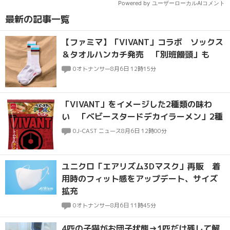
最新の記事一覧
【ファミマ】「VIVANT」コラボ ソックス
＆タオルハンカチ発売 「別班饅頭」も
0
オトナンサー
8月6日 12時15分
「VIVANT」をイメージした2種類の味わ
い 「ベビースタードデカイラーメン」2種
0
J-CAST ニュース
8月6日 12時00分
ユニクロ「エアリズム3Dマスク」再販 着
用時のフィット感をアップデート、サイズ
拡充
0
オトナンサー
8月6日 11時45分
4匹の子猫がお団子状態→1匹だけ残して解