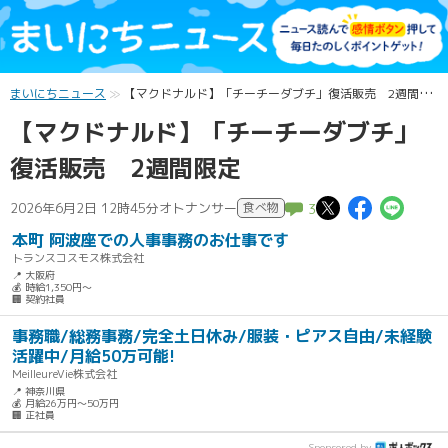
まいにちニュース
【マクドナルド】「チーチーダブチ」復活販売 2週間限定
【マクドナルド】「チーチーダブチ」
復活販売 2週間限定
この記事
この記
この
2026年6月2日 12時45分
オトナンサー
食べ物
3
本町 阿波座での人事事務のお仕事です
トランスコスモス株式会社
📍 大阪府
💰 時給1,350円～
🏢 契約社員
事務職/総務事務/完全土日休み/服装・ピアス自由/未経験
活躍中/月給50万可能!
MeilleureVie株式会社
📍 神奈川県
💰 月給26万円～50万円
🏢 正社員
Sponsored by