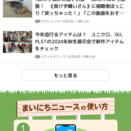
散！ 《負けず嫌いさん》に視聴者ほっこ
り「笑っちゃった！」「この動画をおすす
めしてくれてありがとう」
0
オトナンサー
8月6日 11時15分
今年流行るアイテムは？ ユニクロ、GU、
PLSTの2026年秋冬展示会で新作アイテム
をチェック
2
マイナビウーマン
8月6日 11時10分
もっと見る