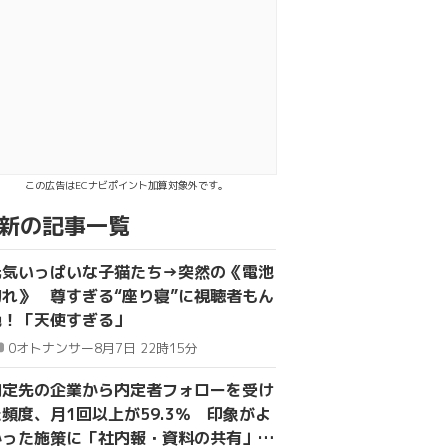
でシェア
る
この広告はECナビポイント加算対象外です。
新の記事一覧
元気いっぱいな子猫たち→突然の《電池
切れ》 尊すぎる“座り寝”に視聴者もん
絶！「天使すぎる」
0
オトナンサー
8月7日 22時15分
内定先の企業から内定者フォローを受け
た頻度、月1回以上が59.3％ 印象がよ
かった施策に「社内報・資料の共有」