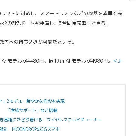
ry）最大20ワットに対応し、スマートフォンなどの機器を素早く充
ype-A×2の計3ポートを装備し、3台同時充電もできる。
、機内への持ち込みが可能だという。
Ahモデルが4480円、同1万mAhモデルが4980円。
＜J-
ラビア」2モデル 鮮やかな色彩を実現
」 「家族サポート」など搭載
べき番組にたどり着ける ワイヤレステレビチューナー
計 MOONDROPの5Gスマホ