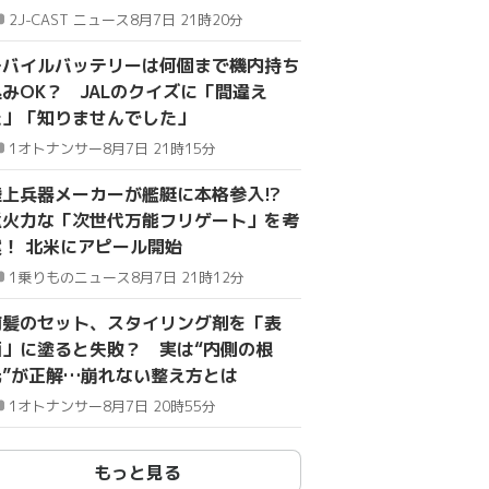
3.0％ マイナビ調査
2
J-CAST ニュース
8月7日 21時20分
モバイルバッテリーは何個まで機内持ち
込みOK？ JALのクイズに「間違え
た」「知りませんでした」
1
オトナンサー
8月7日 21時15分
陸上兵器メーカーが艦艇に本格参入!?
重火力な「次世代万能フリゲート」を考
案！ 北米にアピール開始
1
乗りものニュース
8月7日 21時12分
前髪のセット、スタイリング剤を「表
面」に塗ると失敗？ 実は“内側の根
元”が正解…崩れない整え方とは
1
オトナンサー
8月7日 20時55分
もっと見る