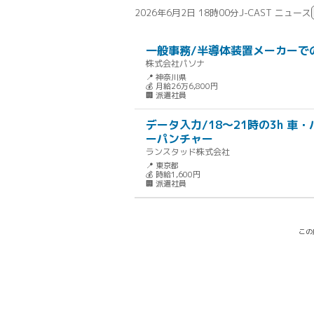
2026年6月2日 18時00分
J-CAST ニュース
一般事務/半導体装置メーカーで
株式会社パソナ
📍 神奈川県
💰 月給26万6,800円
🏢 派遣社員
データ入力/18～21時の3h 
ーパンチャー
ランスタッド株式会社
📍 東京都
💰 時給1,600円
🏢 派遣社員
この