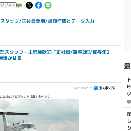
この記事についてポスト
この記事についてFaceboo
この記事についてLINE
ビジネス
5
トスタッフ/正社員登用/書類作成とデータ入力
理スタッフ・未経験歓迎「正社員/賞与2回/賞与年2
験活かせる
最
Sponsored by
い
広告はECナビポイント加算対象外です。