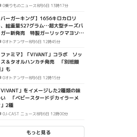
一の国道の代替路に
0
乗りものニュース
8月6日 13時17分
【バーガーキング】1656キロカロリ
ー、総重量527グラム…超大型チーズバ
ーガー新発売 特製ガーリックマヨソー
ス採用
0
オトナンサー
8月6日 12時45分
【ファミマ】「VIVANT」コラボ ソッ
クス＆タオルハンカチ発売 「別班饅
頭」も
0
オトナンサー
8月6日 12時15分
VIVANT」をイメージした2種類の味
わい 「ベビースタードデカイラーメ
ン」2種
0
J-CAST ニュース
8月6日 12時00分
もっと見る