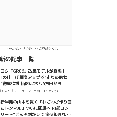
kでシェア
で送る
この広告はECナビポイント加算対象外です。
新の記事一覧
トヨタ「GR86」改良モデルが登場！
MTの仕上げ精度アップで“走りの味わ
”徹底追求 価格は293.6万円から
0
乗りものニュース
8月6日 13時32分
紀伊半島の山中を貫く「わざわざ作り直
したトンネル」ついに開通へ 内部コン
クリート“ぜんぶ剥がして”約3年遅れ 唯