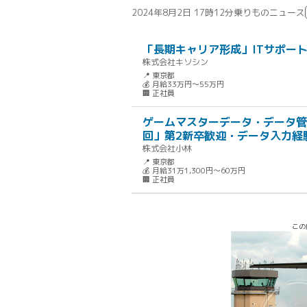
2024年8月2日 17時12分
乗りものニュース
「長期キャリア形成」ITサポー
株式会社キソシン
📍 東京都
💰 月給33万円～55万円
🏢 正社員
ゲームマスターデータ・データ管
回」第2新卒歓迎・データ入力経
株式会社小林
📍 東京都
💰 月給31万1,300円～60万円
🏢 正社員
この