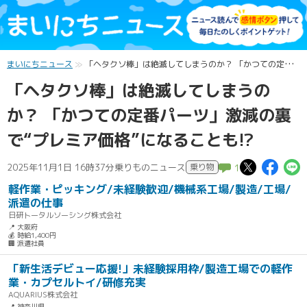
まいにちニュース
「ヘタクソ棒」は絶滅してしまうのか？ 「かつての定番パーツ」激減の裏で“プレミア価格”になることも!?
「ヘタクソ棒」は絶滅してしまうの
か？ 「かつての定番パーツ」激減の裏
で“プレミア価格”になることも!?
この記
この
2025年11月1日 16時37分
乗りものニュース
乗り物
1
軽作業・ピッキング/未経験歓迎/機械系工場/製造/工場/
派遣の仕事
日研トータルソーシング株式会社
📍 大阪府
💰 時給1,400円
🏢 派遣社員
「新生活デビュー応援!」未経験採用枠/製造工場での軽作
業・カプセルトイ/研修充実
AQUARIUS株式会社
📍 神奈川県