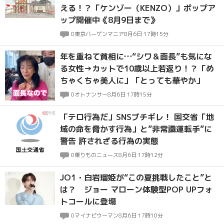
える！？「ケンゾー（KENZO）」ポップア
ップ開催中《8月9日まで》
0
東京バーゲンマニア
8月6日 17時15分
年を重ねて貧相に…“シワ＆面長”も気にな
る女性→カットで10歳以上若返り！？「め
ちゃくちゃ美人に」「とっても華やか」
0
オトナンサー
8月6日 17時15分
「テロ行為だ」SNSブチギレ！ 国交省「地
域の命を脅かす行為」と”非常識運転手”に
警告 許されざる行為の実態
0
乗りものニュース
8月6日 17時12分
JO1・白岩瑠姫が“この夏挑戦したこと”と
は？ ジョー マローン体験型POP UPフォ
トコールに登場
0
マイナビウーマン
8月6日 17時10分