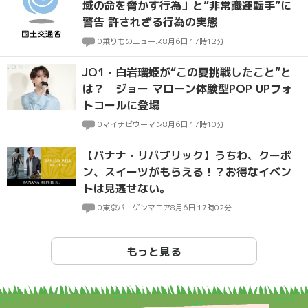
域の命を脅かす行為」と”非常識運転手”に
警告 許されざる行為の実態
0
乗りものニュース
8月6日 17時12分
JO1・白岩瑠姫が“この夏挑戦したこと”と
は？ ジョー マローン体験型POP UPフォ
トコールに登場
0
マイナビウーマン
8月6日 17時10分
【バナナ・リパブリック】うちわ、クーポ
ン、スイーツがもらえる！？お得なイベン
トは見逃せない。
0
東京バーゲンマニア
8月6日 17時02分
もっと見る