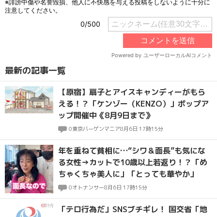
最新の記事一覧
【原宿】扇子とアイスキャンディーがもら
える！？「ケンゾー（KENZO）」ポップア
ップ開催中《8月9日まで》
0
東京バーゲンマニア
8月6日 17時15分
年を重ねて貧相に…“シワ＆面長”も気にな
る女性→カットで10歳以上若返り！？「め
ちゃくちゃ美人に」「とっても華やか」
0
オトナンサー
8月6日 17時15分
「テロ行為だ」SNSブチギレ！ 国交省「地