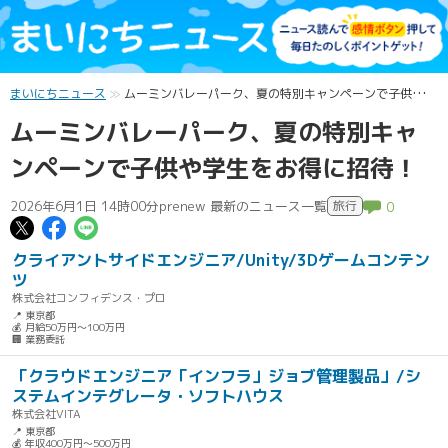
まいにちニュース
ムーミンバレーパーク、夏の特別キャンペーンで子供や学生をお得に招待！
ムーミンバレーパーク、夏の特別キャ
ンペーンで子供や学生をお得に招待！
2026年6月1日 14時00分
prenew 最新のニュース一覧
旅行
0
この記事についてポスト
この記事についてFacebookでシェ
この記事についてLINEで送る
クライアントサイドエンジニア/Unity/3Dゲームコンテン
ツ
株式会社コンフィデンス・プロ
📍 東京都
💰 月給50万円～100万円
🏢 業務委託
「クラウドエンジニア「インフラ」ジョブ管理製品」/シ
ステムインテグレータ・ソフトハウス
株式会社VITA
📍 東京都
💰 年収400万円～500万円