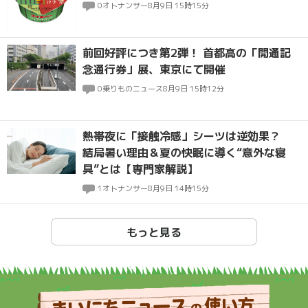
0
オトナンサー
8月9日 15時15分
前回好評につき第2弾！ 首都高の「開通記
念通行券」展、東京にて開催
0
乗りものニュース
8月9日 15時12分
熱帯夜に「接触冷感」シーツは逆効果？
結局暑い理由＆夏の快眠に導く“意外な寝
具”とは【専門家解説】
1
オトナンサー
8月9日 14時15分
もっと見る