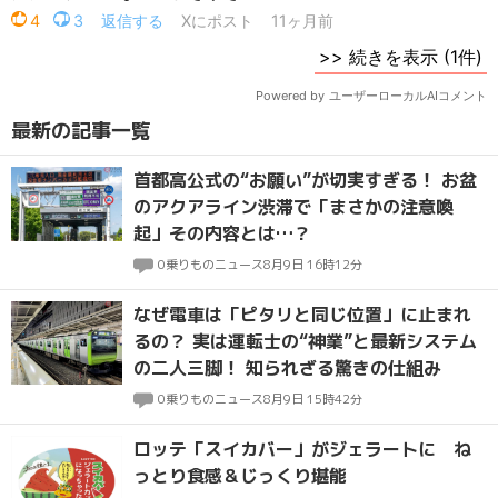
最新の記事一覧
首都高公式の“お願い”が切実すぎる！ お盆
のアクアライン渋滞で「まさかの注意喚
起」その内容とは…？
0
乗りものニュース
8月9日 16時12分
なぜ電車は「ピタリと同じ位置」に止まれ
るの？ 実は運転士の“神業”と最新システム
の二人三脚！ 知られざる驚きの仕組み
0
乗りものニュース
8月9日 15時42分
ロッテ「スイカバー」がジェラートに ね
っとり食感＆じっくり堪能