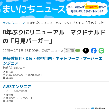
まいにちニュース
8年ぶりにリニューアル マクドナルドの「月見バーガー」
8年ぶりにリニューアル マクドナルド
の「月見バーガー」
この記
この
2025年9月1日 18時00分
J-CAST ニュース
食べ物
2
未経験歓迎/服装・髪型自由・ネットワーク・サーバーエ
ンジニア
株式会社SEシェア
📍 埼玉県
💰 月給25万2,000円～35万5,000円
🏢 正社員
AWSエンジニア
ディーコム株式会社
📍 東京都
💰 年収600万円～700万円
🏢 正社員
Sponsored by