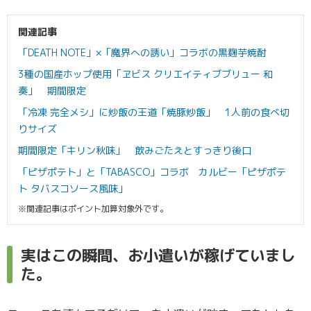
関連記事
「DEATH NOTE」×「魔界への誘い」コラボの黒麹芋焼酎
3種の国産ホップ使用「ヱビス クリエイティブブリュー 和
奏」 期間限定
「冷凍 完全メシ」に炒飯の王道「焼豚炒飯」 1人前の食べ切
りサイズ
期間限定「キリン秋味」 飲みごたえとすっきり後口
「ピザポテト」と「TABASCO」コラボ カルビー「ピザポテ
ト タバスコソース風味」
※関連記事はポイント加算対象外です。
実はこの瞬間、お小遣いが稼げていまし
た。