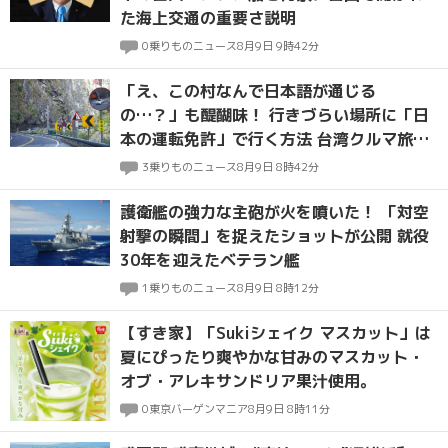
た海上交通の重要さ説明
0
乗りものニュース
8月9日 9時42分
「え、この村なんで日本語が通じる
の…？」も醍醐味！ 行きづらい場所に「日
本の運転免許」で行く方法 台湾クルマ旅指
南
3
乗りものニュース
8月9日 8時42分
護衛艦の強力な主砲が火を噴いた！ 「対空
射撃の瞬間」を捉えたショットが公開 就役
30年を迎えたベテラン艦
1
乗りものニュース
8月9日 8時12分
【すき家】「Sukiシェイク マスカット」は
夏にぴったり爽やかな甘みのマスカット・
オブ・アレキサンドリア果汁使用。
0
東京バーゲンマニア
8月9日 8時11分