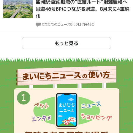
盛岡駅‐盛南地域の“直結ルート”混雑緩和へ
国道46号BPにつながる県道、8月末に4車線
化
0
乗りものニュース
8月9日 7時42分
もっと見る