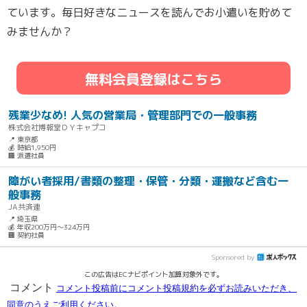
ています。毎日好きなニュースを読んでお小遣いを貯めて
みませんか？
無料会員登録はこちら
残業少なめ! 人気の営業局・管理部門での一般事務
株式会社博報堂ＤＹキャプコ
📍 東京都
💰 時給1,950円
🏢 派遣社員
障がい者採用/書類の整理・保管・分類・運搬など含む一
般事務
JA共済連
📍 埼玉県
💰 年収200万円～324万円
🏢 契約社員
Sponsored by
この広告はECナビポイント加算対象外です。