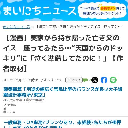
まいにちニュース
【漫画】実家から持ち帰った亡き父のイス 座ってみたら…“天国からのドッキリ”に「泣く準備してたのに！」【作者取材】
【漫画】実家から持ち帰った亡き父の
イス 座ってみたら…“天国からのドッ
キリ”に「泣く準備してたのに！」【作
者取材】
この記事
この記
こ
2026年6月1日 8時45分
オトナンサー
エンタメ
4
建築積算「用途の幅広く官民比率のバランスが良い大手組
織設計事務所/東京」
株式会社安井建築設計事務所
📍 東京都
💰
🏢 正社員
一般事務・OA事務/ブランクあり、未経験?私たちが後押