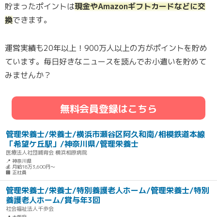
貯まったポイントは
現金やAmazonギフトカードなどに交
換
できます。
運営実績も20年以上！900万人以上の方がポイントを貯め
ています。毎日好きなニュースを読んでお小遣いを貯めて
みませんか？
無料会員登録はこちら
管理栄養士/栄養士/横浜市瀬谷区阿久和南/相模鉄道本線
「希望ケ丘駅」/神奈川県/管理栄養士
医療法人社団哺育会 横浜相原病院
📍 神奈川県
💰 月給18万3,600円～
🏢 正社員
管理栄養士/栄養士/特別養護老人ホーム/管理栄養士/特別
養護老人ホーム/賞与年3回
社会福祉法人千歩会
📍 大阪府