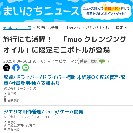
まいにちニュース
旅行にも活躍！ 「muo クレンジングオイル」に限定ミニボトルが登場
旅行にも活躍！ 「muo クレンジング
オイル」に限定ミニボトルが登場
2025年8月30日 9時10分
マイナビウーマン
美容・健康
0
この記事についてポスト
この記事についてFacebookでシェ
この記事についてLINEで送る
配達/ドライバー/ドライバー補助 未経験OK 配送管理·配
車/社員登用·独立支援あり
株式会社オーシャンズ
📍 東京都
💰
🏢 業務委託
シナリオ制作管理/Unity/ゲーム開発
株式会社コンフィデンス・プロ
📍 東京都
💰 月給30万円～60万円
🏢 業務委託