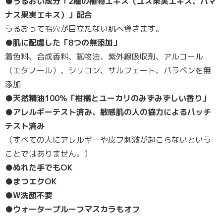
●うるおい成分「2種の植物エキス（ユズ果実エキス、ハマ
ナス果実エキス）」配合
うるおって毛穴が目立たない肌へ導きます。
●肌に配慮した「8つの無添加」
着色料、合成香料、鉱物油、紫外線吸収剤、アルコール
（エタノール）、シリコン、サルフェート、パラベンを無
添加
●天然精油100％「柑橘とユーカリのみずみずしい香り」
●アレルギーテスト済み、敏感肌の人の協力によるパッチ
テスト済み
（すべての人にアレルギーや皮フ刺激が起こらないという
ことではありません。）
●ぬれた手でもOK
●まつエクOK
●W洗顔不要
●ウォータープルーフマスカラもオフ