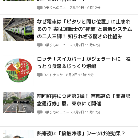
0
乗りものニュース
8月9日 16時12分
なぜ電車は「ピタリと同じ位置」に止まれ
るの？ 実は運転士の“神業”と最新システム
の二人三脚！ 知られざる驚きの仕組み
0
乗りものニュース
8月9日 15時42分
ロッテ「スイカバー」がジェラートに ね
っとり食感＆じっくり堪能
0
オトナンサー
8月9日 15時15分
前回好評につき第2弾！ 首都高の「開通記
念通行券」展、東京にて開催
0
乗りものニュース
8月9日 15時12分
熱帯夜に「接触冷感」シーツは逆効果？