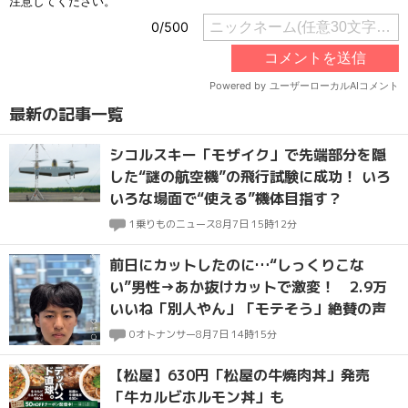
最新の記事一覧
シコルスキー「モザイク」で先端部分を隠
した“謎の航空機”の飛行試験に成功！ いろ
いろな場面で“使える”機体目指す？
1
乗りものニュース
8月7日 15時12分
前日にカットしたのに…“しっくりこな
い”男性→あか抜けカットで激変！ 2.9万
いいね「別人やん」「モテそう」絶賛の声
0
オトナンサー
8月7日 14時15分
【松屋】630円「松屋の牛焼肉丼」発売
「牛カルビホルモン丼」も