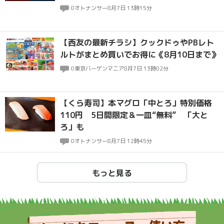
0
オトナンサー
8月7日 13時15分
【西友の最新チラシ】クックドゥやPBレト
ルトがまとめ買いでお得に《8月10日まで》
0
東京バーゲンマニア
8月7日 13時02分
【くら寿司】本マグロ「中とろ」特別価格
110円 5日間限定＆一皿“無料” 「大と
ろ」も
0
オトナンサー
8月7日 12時45分
もっと見る