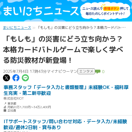
まいにちニュース
「もしも」の災害にどう立ち向かう？本格カードバトルゲームで楽しく学べる防災教材が新登場！
「もしも」の災害にどう立ち向かう？
本格カードバトルゲームで楽しく学べ
る防災教材が新登場！
2025年7月4日 17時43分
マイナビウーマン
エンタメ
0
この記事についてポスト
この記事についてFacebookでシェ
この記事についてLINEで送る
事務スタッフ「データ入力と書類整理」未経験OK・福利厚
生充実・第二新卒歓迎
株式会社RIOT
📍 東京都
💰 月給20万1,700円～34万2,400円
🏢 正社員
ITサポートスタッフ/問い合わせ対応・データ入力/未経験
歓迎/週休2日制・賞与あり