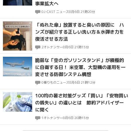
事業拡大へ
0
J-CAST ニュース
8月6日 21時20分
「ぬれた傘」放置すると臭いの原因に ハ
ンズが紹介する正しい洗い方＆水弾き力を
復活させる方法
2
オトナンサー
8月6日 21時15分
脆弱な「空のガソリンスタンド」が積極的
に自衛する日！ 米空軍、大型機の運用を一
変させる防御システム構想
0
乗りものニュース
8月6日 21時12分
100均の暑さ対策グッズ「買い」「安物買い
の銭失い」の違いとは 節約アドバイザー
に聞く
1
オトナンサー
8月6日 20時15分