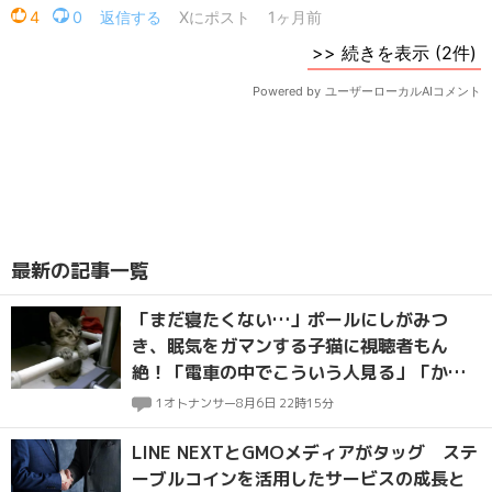
最新の記事一覧
「まだ寝たくない…」ポールにしがみつ
き、眠気をガマンする子猫に視聴者もん
絶！「電車の中でこういう人見る」「かわ
いいは正義」
1
オトナンサー
8月6日 22時15分
LINE NEXTとGMOメディアがタッグ ステ
ーブルコインを活用したサービスの成長と