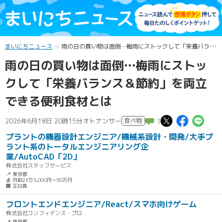
まいにちニュース
雨の日の買い物は面倒…梅雨にストックして「栄養バランス＆節約」を両立できる便利食材とは
雨の日の買い物は面倒…梅雨にストッ
クして「栄養バランス＆節約」を両立
できる便利食材とは
この記事
この記
こ
2026年6月18日 20時15分
オトナンサー
食べ物
3
プラントの機器設計エンジニア/機械系設計・開発/大手プ
ラント系のトータルエンジニアリング企
業/AutoCAD「2D」
株式会社スタッフサービス
📍 東京都
💰 月給23万5,000円～50万円
🏢 正社員
フロントエンドエンジニア/React/スマホ向けゲーム
株式会社コンフィデンス・プロ
📍 東京都