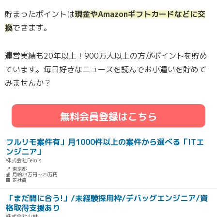
貯まったポイントは
現金やAmazonギフトカードなどに交
換
できます。
運営実績も20年以上！900万人以上の方がポイントを貯め
ています。毎日好きなニュースを読んでお小遣いを貯めて
みませんか？
無料会員登録はこちら
フルリモ案件有」月1000件以上の案件から選べる「ITエ
ンジニア」
株式会社Felnis
📍 東京都
💰 月給23万円～25万円
🏢 正社員
「まだ間に合う!」/未経験採用枠/デバッグエンジニア/資
格取得支援あり
株式会社小林