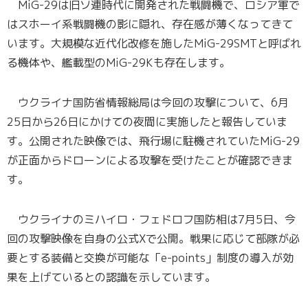
MiG-29は旧ソ連時代に開発された戦闘機で、ロシア軍で
はスホーイ系戦闘機の影に隠れ、存在感が薄くなってきて
います。大規模な近代化改修を施したMiG-29SMTと呼ばれ
る機体や、艦載型のMiG-29Kも存在します。
ウクライナ国防省情報総局は今回の攻撃について、6月
25日から26日にかけての夜間に実施したと報告していま
す。公開された映像では、飛行場に駐機されていたMiG-29
が正面からドローンによる攻撃を受けたことが確認できま
す。
ウクライナのミハイロ・フェドロフ国防相は7月5日、今
回の攻撃映像を自身の公式Xで公開。戦果に応じて部隊が必
要とする装備と交換が可能な「e-points」制度の導入が効
果を上げているとの認識を示しています。