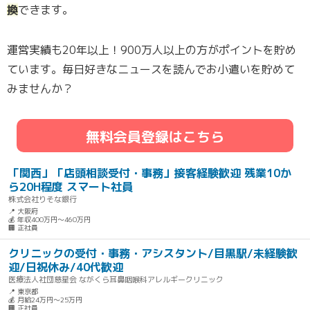
換
できます。
運営実績も20年以上！900万人以上の方がポイントを貯め
ています。毎日好きなニュースを読んでお小遣いを貯めて
みませんか？
無料会員登録はこちら
「関西」「店頭相談受付・事務」接客経験歓迎 残業10か
ら20H程度 スマート社員
株式会社りそな銀行
📍 大阪府
💰 年収400万円～460万円
🏢 正社員
クリニックの受付・事務・アシスタント/目黒駅/未経験歓
迎/日祝休み/40代歓迎
医療法人社団慈星会 ながくら耳鼻咽喉科アレルギークリニック
📍 東京都
💰 月給24万円～25万円
🏢 正社員