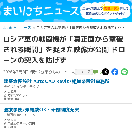
まいにちニュース
ロシア軍の戦闘機が「真正面から撃破される瞬間」を捉えた映像が公開 ドローンの突入を防げず
ロシア軍の戦闘機が「真正面から撃破
される瞬間」を捉えた映像が公開 ドロ
ーンの突入を防げず
この記
この
2026年7月8日 6時12分
乗りものニュース
ニュース
3
建築意匠設計 AutoCAD Revit/組織系設計事務所
株式会社インターテクノ
📍 大阪府
💰 時給2,500円～
🏢 派遣社員
医療事務/未経験OK・研修制度充実
川越耳科学クリニック
📍 埼玉県
💰 月給20万円～27万円
🏢 正社員