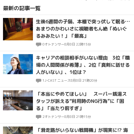
最新の記事一覧
生後6週間の子猫、本棚で突っ伏して眠る…
あまりのかわいさに視聴者もん絶「ぬいぐ
るみみたい！」「最高」
0
オトナンサー
8月8日 22時15分
キャリアの相談相手がいない理由 3位「職
場の人間関係が希薄」、2位「真剣に話せる
人がいない」、1位は？
1
J-CAST ニュース
8月8日 21時20分
「本当にやめてほしい」 スーパー銭湯ス
タッフが訴える“利用時のNG行為”に「困
る」「当たり前すぎ」
2
オトナンサー
8月8日 21時15分
「滑走路がいらない戦闘機」が現実に!? 海