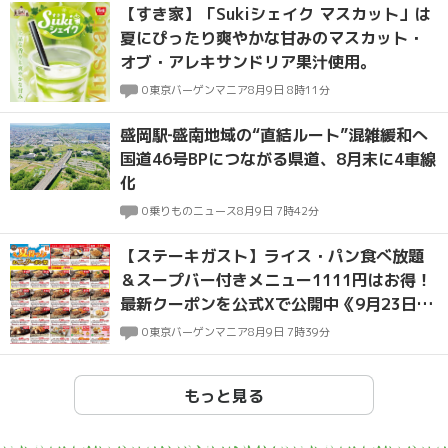
【すき家】「Sukiシェイク マスカット」は
夏にぴったり爽やかな甘みのマスカット・
オブ・アレキサンドリア果汁使用。
0
東京バーゲンマニア
8月9日 8時11分
盛岡駅‐盛南地域の“直結ルート”混雑緩和へ
国道46号BPにつながる県道、8月末に4車線
化
0
乗りものニュース
8月9日 7時42分
【ステーキガスト】ライス・パン食べ放題
＆スープバー付きメニュー1111円はお得！
最新クーポンを公式Xで公開中《9月23日ま
で》
0
東京バーゲンマニア
8月9日 7時39分
もっと見る