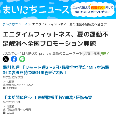
まいにちニュース
エニタイムフィットネス、夏の運動不足解消へ全国プロモーション実施
エニタイムフィットネス、夏の運動不
足解消へ全国プロモーション実施
2026年6月1日 9時00分
prenew 最新のニュース一覧
美容・健康
0
この記事についてポスト
この記事についてFacebookでシェ
この記事についてLINEで送る
設計監理 「リモート週2～3日/残業全社平均18H/空港設
計に強みを持つ設計事務所/大阪」
株式会社梓設計
📍 大阪府
💰 年収700万円～1,100万円
🏢 契約社員
「まだ間に合う!」未経験採用枠/事務/研修充実
株式会社小林
📍 東京都
💰 月給25万円～40万円
🏢 正社員