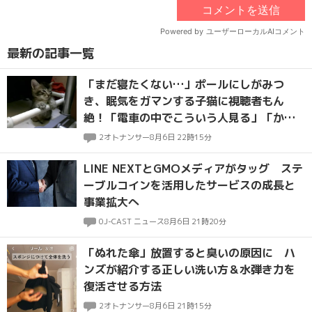
最新の記事一覧
「まだ寝たくない…」ポールにしがみつ
き、眠気をガマンする子猫に視聴者もん
絶！「電車の中でこういう人見る」「かわ
いいは正義」
2
オトナンサー
8月6日 22時15分
LINE NEXTとGMOメディアがタッグ ステ
ーブルコインを活用したサービスの成長と
事業拡大へ
0
J-CAST ニュース
8月6日 21時20分
「ぬれた傘」放置すると臭いの原因に ハ
ンズが紹介する正しい洗い方＆水弾き力を
復活させる方法
2
オトナンサー
8月6日 21時15分