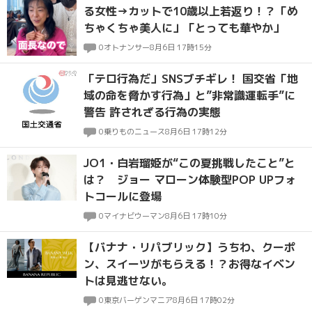
る女性→カットで10歳以上若返り！？「め
ちゃくちゃ美人に」「とっても華やか」
0
オトナンサー
8月6日 17時15分
「テロ行為だ」SNSブチギレ！ 国交省「地
域の命を脅かす行為」と”非常識運転手”に
警告 許されざる行為の実態
0
乗りものニュース
8月6日 17時12分
JO1・白岩瑠姫が“この夏挑戦したこと”と
は？ ジョー マローン体験型POP UPフォ
トコールに登場
0
マイナビウーマン
8月6日 17時10分
【バナナ・リパブリック】うちわ、クーポ
ン、スイーツがもらえる！？お得なイベン
トは見逃せない。
0
東京バーゲンマニア
8月6日 17時02分