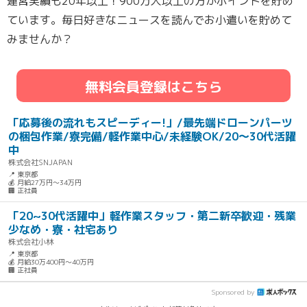
運営実績も20年以上！900万人以上の方がポイントを貯め
ています。毎日好きなニュースを読んでお小遣いを貯めて
みませんか？
無料会員登録はこちら
「応募後の流れもスピーディー!」/最先端ドローンパーツ
の梱包作業/寮完備/軽作業中心/未経験OK/20〜30代活躍
中
株式会社SNJAPAN
📍 東京都
💰 月給27万円～34万円
🏢 正社員
「20~30代活躍中」軽作業スタッフ・第二新卒歓迎・残業
少なめ・寮・社宅あり
株式会社小林
📍 東京都
💰 月給30万400円～40万円
🏢 正社員
Sponsored by