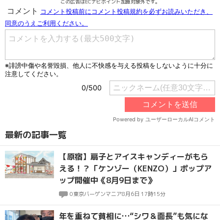
この広告はECナビポイント加算対象外です。
最新の記事一覧
【原宿】扇子とアイスキャンディーがもら
える！？「ケンゾー（KENZO）」ポップア
ップ開催中《8月9日まで》
0
東京バーゲンマニア
8月6日 17時15分
年を重ねて貧相に…“シワ＆面長”も気にな