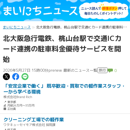
まいにちニュース
北大阪急行電鉄、桃山台駅で交通ICカード連携の駐車料金優待サービスを開始
北大阪急行電鉄、桃山台駅で交通ICカ
ード連携の駐車料金優待サービスを開
始
2026年5月27日 15時00分
prenew 最新のニュース一覧
旅行
0
この記事についてポスト
この記事についてFacebookでシェ
この記事についてLINEで送る
「安定企業で働く」 既卒歓迎・買取での軽作業スタッフ・
一から学べる環境
株式会社Brand Rich
📍 東京都
💰 月給26万円～35万円
🏢 正社員
クリーニング工場での軽作業
ワタキューセイモア株式会社 採用課
📍 埼玉県