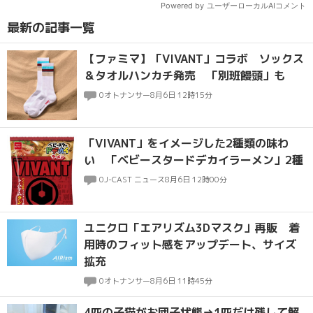
最新の記事一覧
【ファミマ】「VIVANT」コラボ ソックス
＆タオルハンカチ発売 「別班饅頭」も
0
オトナンサー
8月6日 12時15分
「VIVANT」をイメージした2種類の味わ
い 「ベビースタードデカイラーメン」2種
0
J-CAST ニュース
8月6日 12時00分
ユニクロ「エアリズム3Dマスク」再販 着
用時のフィット感をアップデート、サイズ
拡充
0
オトナンサー
8月6日 11時45分
4匹の子猫がお団子状態→1匹だけ残して解