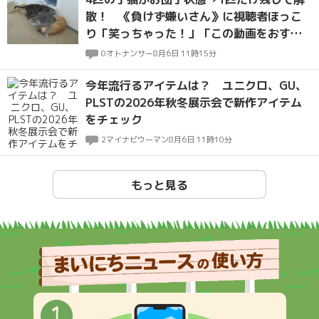
散！ 《負けず嫌いさん》に視聴者ほっこ
り「笑っちゃった！」「この動画をおすす
めしてくれてありがとう」
0
オトナンサー
8月6日 11時15分
今年流行るアイテムは？ ユニクロ、GU、
PLSTの2026年秋冬展示会で新作アイテム
をチェック
2
マイナビウーマン
8月6日 11時10分
もっと見る