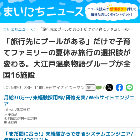
まいにちニュース
「旅行先にプールがある」だけで子育てファミリーの夏休み旅行の選択肢が変わる。大江戸温泉物語グループが全国16施設
「旅行先にプールがある」だけで子育
てファミリーの夏休み旅行の選択肢が
変わる。大江戸温泉物語グループが全
国16施設
この記
この
こ
2026年5月28日 11時28分
マイナビウーマン
旅行
0
月給30万～/未経験採用枠/研修充実/Webサイトエンジニ
ア
infront株式会社
📍 東京都
💰 月給30万円～50万円
🏢 正社員
「まだ間に合う!」未経験からできるシステムエンジニア/