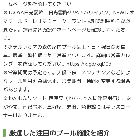
ームページを確認してください。
※TAOYA日光霧降・日光霧降VIVA！ハワイアン、NEWレオ
マワールド・レオマウォーターランドは別途利用料金が必
要です。詳細は各施設のホームページを確認してくださ
い。
※ホテルレオマの森の屋内プールは土・日・祝日のみ営
業。夏季・繁忙期は毎日営業となります。詳細は営業カレ
ンダーを確認してください。https://x.gd/kqD0d
※営業期間は予定です。天候不良・メンテナンスなどによ
りプール利用を急遽休止、営業期間・時間を変更する場合
があります。
※わんわんリゾート 西伊豆（わんちゃん同伴専用宿）、な
がやま、南紀串本、三好屋、道後、嬉野館にはキッズコー
ナーはありません。
厳選した注目のプール施設を紹介