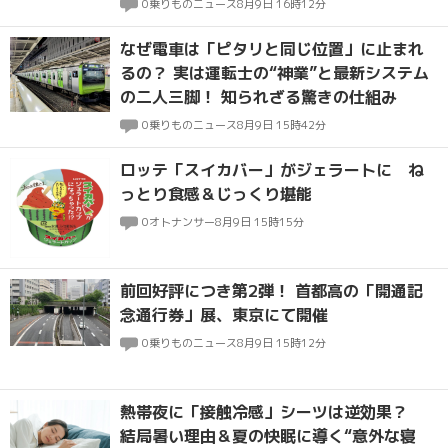
0
乗りものニュース
8月9日 16時12分
なぜ電車は「ピタリと同じ位置」に止まれ
るの？ 実は運転士の“神業”と最新システム
の二人三脚！ 知られざる驚きの仕組み
0
乗りものニュース
8月9日 15時42分
ロッテ「スイカバー」がジェラートに ね
っとり食感＆じっくり堪能
0
オトナンサー
8月9日 15時15分
前回好評につき第2弾！ 首都高の「開通記
念通行券」展、東京にて開催
0
乗りものニュース
8月9日 15時12分
熱帯夜に「接触冷感」シーツは逆効果？
結局暑い理由＆夏の快眠に導く“意外な寝