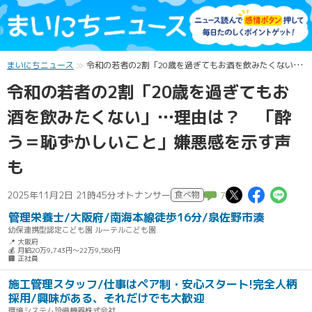
まいにちニュース
令和の若者の2割「20歳を過ぎてもお酒を飲みたくない」…理由は？ 「酔う＝恥ずかしいこと」嫌悪感を示す声も
令和の若者の2割「20歳を過ぎてもお
酒を飲みたくない」…理由は？ 「酔
う＝恥ずかしいこと」嫌悪感を示す声
も
この記事
この記
こ
2025年11月2日 21時45分
オトナンサー
食べ物
7
管理栄養士/大阪府/南海本線徒歩16分/泉佐野市湊
幼保連携型認定こども園 ルーテルこども園
📍 大阪府
💰 月給20万9,743円～22万9,586円
🏢 正社員
施工管理スタッフ/仕事はペア制・安心スタート!完全人柄
採用/興味がある、それだけでも大歓迎
環境システム設備機器株式会社