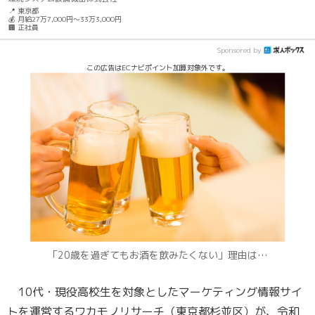
📍 東京都
💰 月給27万7,000円～33万3,000円
🏢 正社員
Sponsored by
この広告はECナビポイント加算対象外です。
「20歳を過ぎてもお酒を飲みたくない」理由は…
10代・現役高校生を対象としたマーケティング情報サイ
トを運営するワカモノリサーチ（東京都杉並区）が、令和